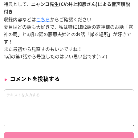
特典として、
ニャンコ先生(CV:井上和彦さん)による音声解説
付き
収録内容などは
こちら
からご確認ください
夏目はどの話も大好きで、私は特に1期2話の露神様のお話「露
神の祠」と3期12話の藤原夫婦とのお話「帰る場所」が好きで
す！
また最初から見直すのもいいですね！
1期の第1話から号泣したのはいい思い出です( ˘ω˘)
コメントを投稿する