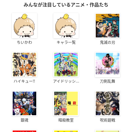
みんなが注目しているアニメ・作品たち
ちいかわ
キャラ一覧
鬼滅の刃
ハイキュー!!
アイドリッシ...
刀剣乱舞
銀魂
暗殺教室
呪術廻戦