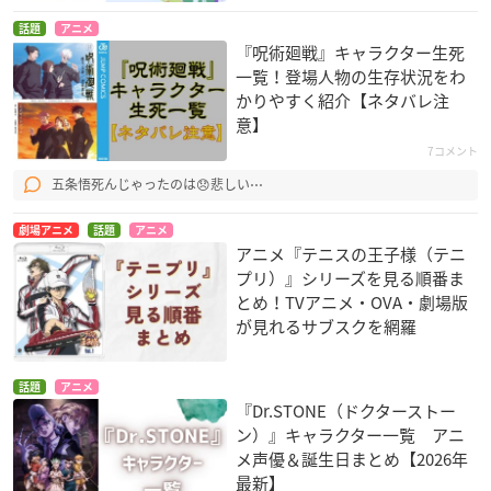
話題
アニメ
『呪術廻戦』キャラクター生死
一覧！登場人物の生存状況をわ
かりやすく紹介【ネタバレ注
意】
7コメント
五条悟死んじゃったのは😞悲しい⋯
劇場アニメ
話題
アニメ
アニメ『テニスの王子様（テニ
プリ）』シリーズを見る順番ま
とめ！TVアニメ・OVA・劇場版
が見れるサブスクを網羅
話題
アニメ
『Dr.STONE（ドクターストー
ン）』キャラクター一覧 アニ
メ声優＆誕生日まとめ【2026年
最新】