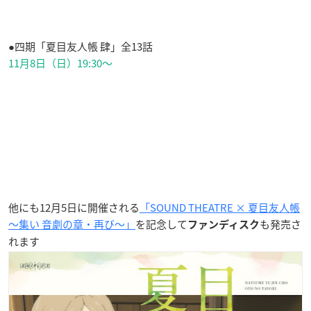
●四期「夏目友人帳 肆」全13話
11月8日（日）19:30～
他にも12月5日に開催される
「SOUND THEATRE × 夏目友人帳
～集い 音劇の章・再び～」
を記念して
も発売さ
ファンディスク
れます