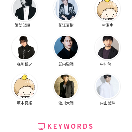
諏訪部順一
花江夏樹
村瀬歩
森川智之
武内駿輔
中村悠一
坂本真綾
浪川大輔
内山昂輝
KEYWORDS