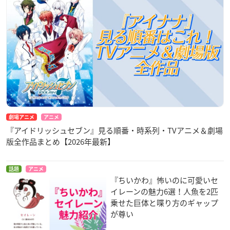
劇場アニメ
アニメ
『アイドリッシュセブン』見る順番・時系列・TVアニメ＆劇場
版全作品まとめ【2026年最新】
話題
アニメ
『ちいかわ』怖いのに可愛いセ
イレーンの魅力6選！人魚を2匹
乗せた巨体と喋り方のギャップ
が尊い