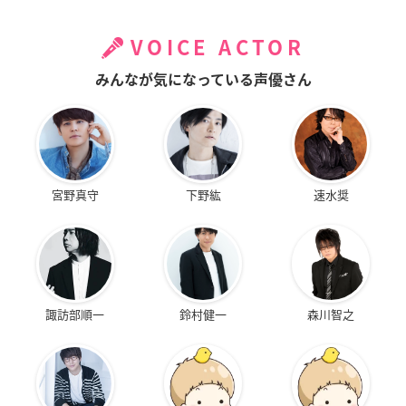
VOICE ACTOR
みんなが気になっている声優さん
宮野真守
下野紘
速水奨
諏訪部順一
鈴村健一
森川智之