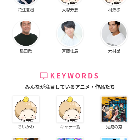
花江夏樹
大塚芳忠
村瀬歩
稲田徹
斉藤壮馬
木村昴
KEYWORDS
みんなが注目しているアニメ・作品たち
ちいかわ
キャラ一覧
鬼滅の刃