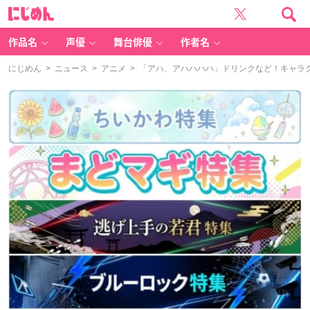
に
じ
め
ん
作品名
声優
舞台俳優
作者名
にじめん
>
ニュース
>
アニメ
> 「アハ、アハハハハ」ドリンクなど！キャラクロ 