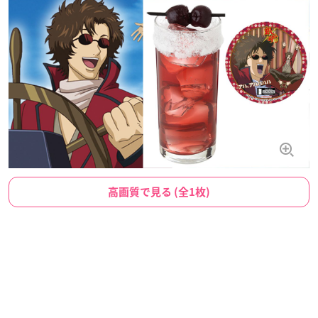
高画質で見る (全1枚)