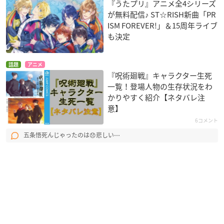
『うたプリ』アニメ全4シリーズ
が無料配信♪ ST☆RISH新曲「PR
ISM FOREVER!」＆15周年ライブ
も決定
話題
アニメ
『呪術廻戦』キャラクター生死
一覧！登場人物の生存状況をわ
かりやすく紹介【ネタバレ注
意】
6コメント
五条悟死んじゃったのは😞悲しい⋯