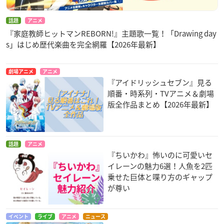
話題
アニメ
『家庭教師ヒットマンREBORN!』主題歌一覧！「Drawing day
s」はじめ歴代楽曲を完全網羅【2026年最新】
劇場アニメ
アニメ
『アイドリッシュセブン』見る
順番・時系列・TVアニメ＆劇場
版全作品まとめ【2026年最新】
話題
アニメ
『ちいかわ』怖いのに可愛いセ
イレーンの魅力6選！人魚を2匹
乗せた巨体と喋り方のギャップ
が尊い
イベント
ライブ
アニメ
ニュース