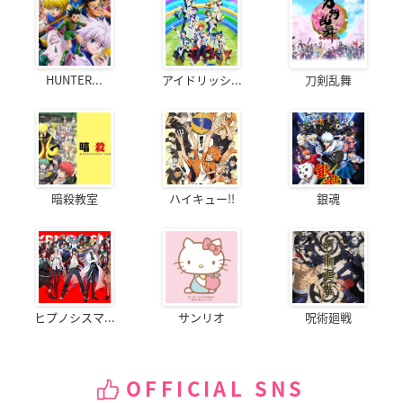
HUNTER...
アイドリッシ...
刀剣乱舞
暗殺教室
ハイキュー!!
銀魂
ヒプノシスマ...
サンリオ
呪術廻戦
OFFICIAL SNS