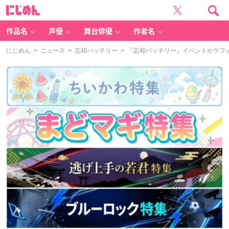
に
じ
め
ん
作品名
声優
舞台俳優
作者名
にじめん
>
ニュース
>
忘却バッテリー
> 『忘却バッテリー』イベントがラフ