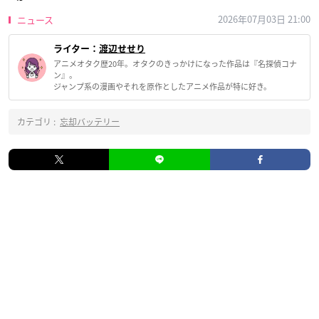
2026年07月03日 21:00
ニュース
ライター：
渡辺せせり
アニメオタク歴20年。オタクのきっかけになった作品は『名探偵コナ
ン』。
ジャンプ系の漫画やそれを原作としたアニメ作品が特に好き。
カテゴリ :
忘却バッテリー