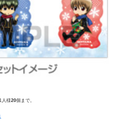
1人様
20
個まで。