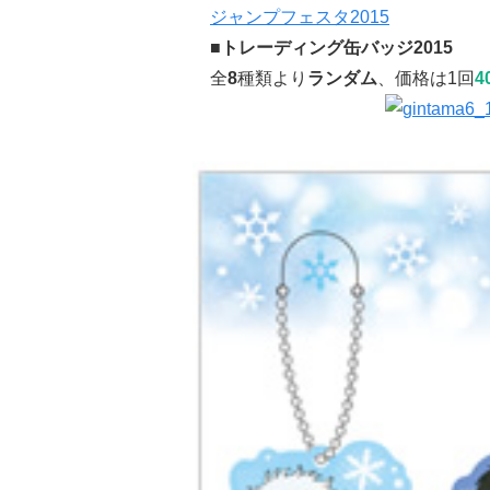
ジャンプフェスタ2015
■トレーディング缶バッジ2015
全
8
種類より
ランダム
、価格は1回
4