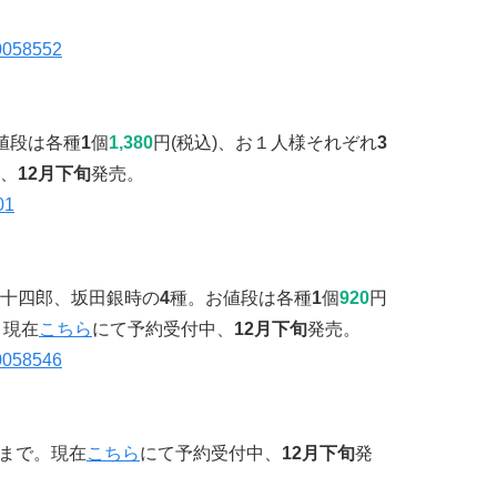
値段は各種
1
個
1,380
円(税込)、お１人様それぞれ
3
、
12月下旬
発売。
十四郎、坂田銀時の
4
種。お値段は各種
1
個
920
円
。現在
こちら
にて予約受付中、
12月下旬
発売。
まで。現在
こちら
にて予約受付中、
12月下旬
発