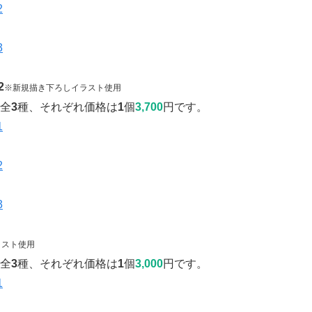
2
※新規描き下ろしイラスト使用
全
3
種、それぞれ価格は
1
個
3,700
円です。
ラスト使用
全
3
種、それぞれ価格は
1
個
3,000
円です。