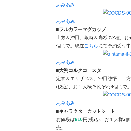
あみあみ
あみあみ
■フルカラーマグカップ
土方＆沖田、銀時＆高杉の
2
種。お
個まで。現在
こちら
にて予約受付中
あみあみ
■大判コルクコースター
定春＆エリザベス、沖田総悟、土方
(税込)、お１人様それぞれ
3
個まで
あみあみ
■キャラクターカットシート
お値段は
810
円(税込)、お１人様
3
個
売。