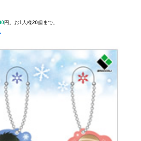
00
円。お1人様
20
個まで。