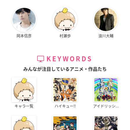
岡本信彦
村瀬歩
浪川大輔
KEYWORDS
みんなが注目しているアニメ・作品たち
キャラ一覧
ハイキュー!!
アイドリッシ...