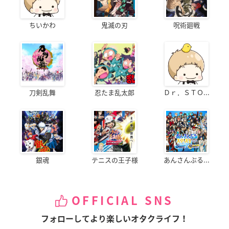
ちいかわ
鬼滅の刃
呪術廻戦
刀剣乱舞
忍たま乱太郎
Ｄｒ．ＳＴＯ...
銀魂
テニスの王子様
あんさんぶる...
OFFICIAL SNS
フォローしてより楽しいオタクライフ！