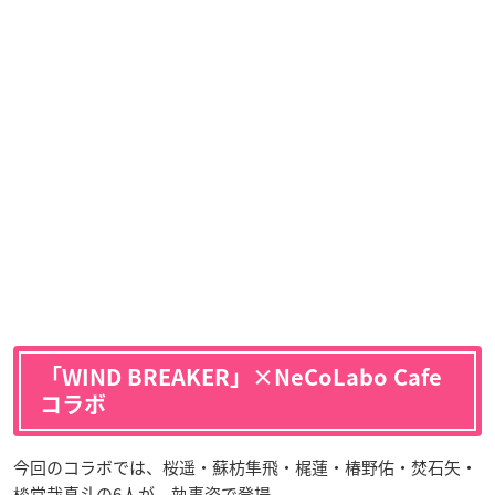
「WIND BREAKER」×NeCoLabo Cafe
コラボ
今回のコラボでは、桜遥・蘇枋隼飛・梶蓮・椿野佑・焚石矢・
棪堂哉真斗の6人が、執事姿で登場。