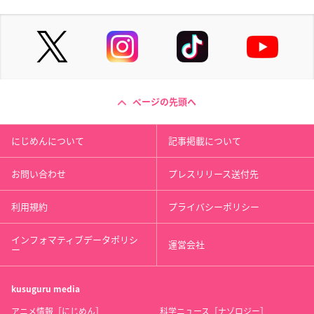
ページの先頭へ
にじめんについて
記事掲載について
お問い合わせ
プレスリリース送付先
利用規約
プライバシーポリシー
インフォマティブデータポリシ
運営会社
ー
kusuguru
media
アニメ情報［にじめん］
科学ニュース［ナゾロジー］