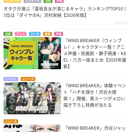
ランキング
アンケート
話題
声優
オタクが選ぶ「逢坂良太が演じるキャラ」ランキングTOP10！
1位は『ダイヤのA』沢村栄純【2026年版】
2コメント
話題
アニメ
マンガ
書籍
声優
『WIND BREAKER（ウィンブ
レ）』キャラクター一覧！アニ
メ声優・防風鈴・獅子頭連・KE
EL・六方一座まとめ【2025年最
新】
イベント
ニュース
『WIND BREAKER』体験イベン
ト「ハチを探せ！渋谷大捜
索！」開催、黒スーツがメロい
描き下ろし特典が当たる
ニュース
「WIND BREAKER」渋谷ジャッ