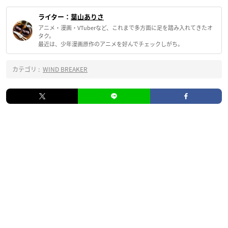
ライター：
葉山ありさ
アニメ・漫画・VTuberなど、これまで多方面に足を踏み入れてきたオ
タク。
最近は、少年漫画原作のアニメを好んでチェックしがち。
カテゴリ :
WIND BREAKER