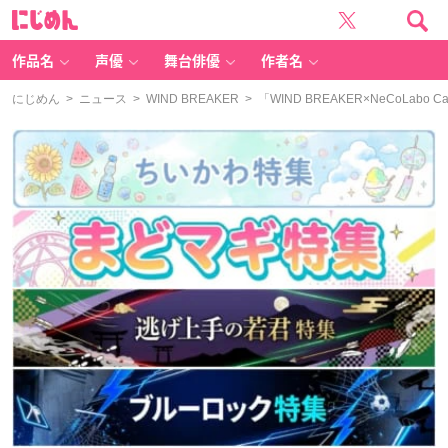
に
じ
め
ん
作品名
声優
舞台俳優
作者名
にじめん
>
ニュース
>
WIND BREAKER
> 「WIND BREAKER×NeCo