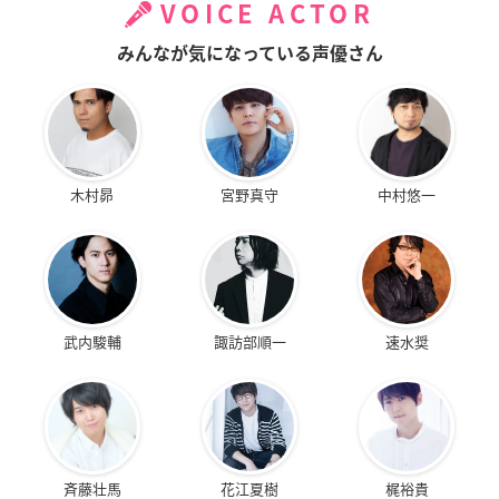
VOICE ACTOR
みんなが気になっている声優さん
木村昴
宮野真守
中村悠一
武内駿輔
諏訪部順一
速水奨
斉藤壮馬
花江夏樹
梶裕貴