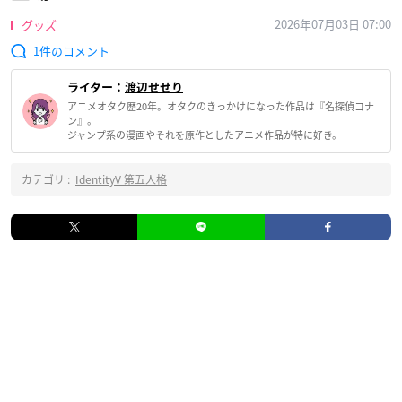
2026年07月03日 07:00
グッズ
1
ライター：
渡辺せせり
アニメオタク歴20年。オタクのきっかけになった作品は『名探偵コナ
ン』。
ジャンプ系の漫画やそれを原作としたアニメ作品が特に好き。
カテゴリ :
IdentityV 第五人格