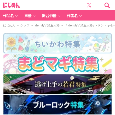
に
じ
め
ん
作品名
声優
舞台俳優
作者名
にじめん
>
グッズ
>
IdentityV 第五人格
> 『IdentityV 第五人格』×ド