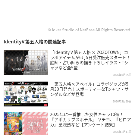
©Joker Studio of NetEase All Rights Reserved.
IdentityV 第五人格の関連記事
「Identity V 第五人格 × ZOZOTOWN」コ
ラボアイテムが6月5日受注販売スタート！
庭師・占い師らの描き下ろしイラストTシ
ャツなど全5型
2026年6月05日
「第五人格×アベイル」コラボグッズが5
月30日発売！スポーティーなTシャツ・サ
ンダルなどが登場
2026年5月29日
2025年に一番推した女性キャラ10選！
『アポカリプスホテル』 ヤチヨ、『ヒロア
カ』葉隠透など【アンケート結果】
2026年1月11日