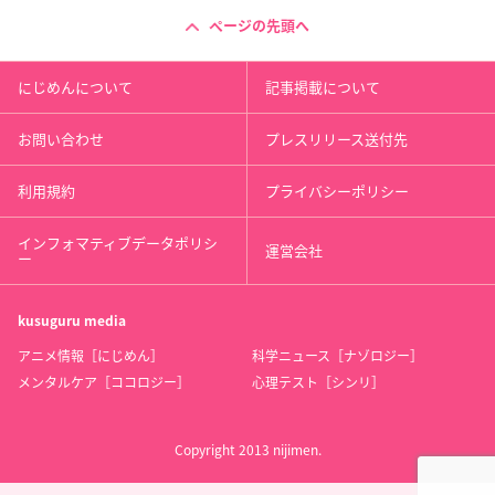
ページの先頭へ
にじめんについて
記事掲載について
お問い合わせ
プレスリリース送付先
利用規約
プライバシーポリシー
インフォマティブデータポリシ
運営会社
ー
kusuguru
media
アニメ情報［にじめん］
科学ニュース［ナゾロジー］
メンタルケア［ココロジー］
心理テスト［シンリ］
Copyright 2013 nijimen.