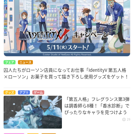
フェア
ニュース
囚人たちがローソン店員になってお仕事「IdentityV 第五人格
×ローソン」お菓子を買って描き下ろし使用グッズをゲット！
グッズ
アプリ
ゲーム
「第五人格」フレグランス第3弾
は調香師ら8種！「香水診断」で
ぴったりなキャラを見つけよう
29