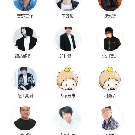
宮野真守
下野紘
速水奨
諏訪部順一
鈴村健一
森川智之
花江夏樹
大塚芳忠
村瀬歩