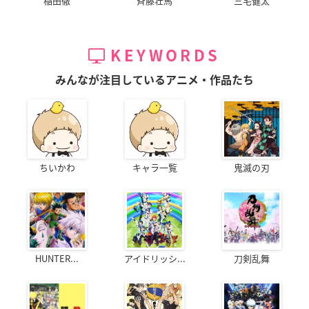
稲田徹
斉藤壮馬
三宅健太
KEYWORDS
みんなが注目しているアニメ・作品たち
ちいかわ
キャラ一覧
鬼滅の刃
HUNTER...
アイドリッシ...
刀剣乱舞