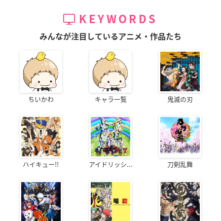
KEYWORDS
みんなが注目しているアニメ・作品たち
ちいかわ
キャラ一覧
鬼滅の刃
ハイキュー!!
アイドリッシ...
刀剣乱舞