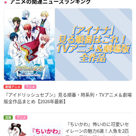
アニメの関連ニュースランキング
劇場アニメ
アニメ
『アイドリッシュセブン』見る順番・時系列・TVアニメ＆劇場
版全作品まとめ【2026年最新】
話題
アニメ
『ちいかわ』怖いのに可愛いセ
イレーンの魅力6選！人魚を2匹