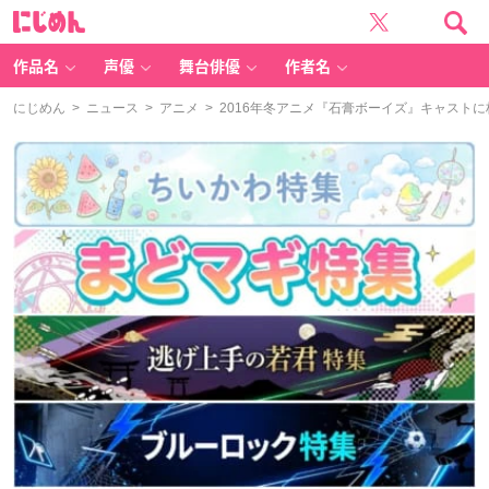
に
じ
め
ん
作品名
声優
舞台俳優
作者名
にじめん
>
ニュース
>
アニメ
> 2016年冬アニメ『石膏ボーイズ』キャスト