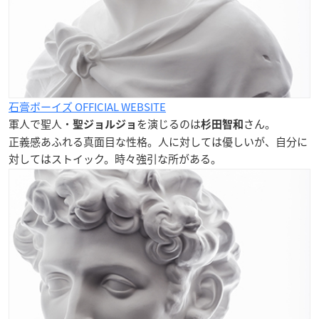
石膏ボーイズ OFFICIAL WEBSITE
軍人で聖人・
を演じるのは
さん。
聖ジョルジョ
杉田智和
正義感あふれる真面目な性格。人に対しては優しいが、自分に
対してはストイック。時々強引な所がある。