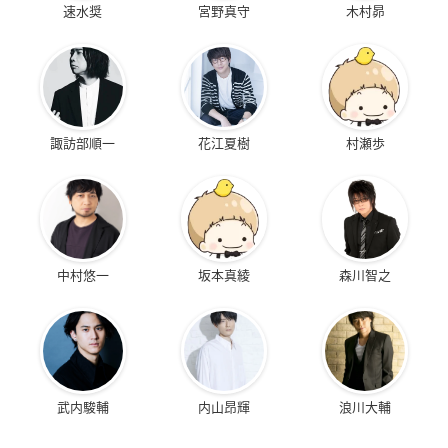
速水奨
宮野真守
木村昴
諏訪部順一
花江夏樹
村瀬歩
中村悠一
坂本真綾
森川智之
武内駿輔
内山昂輝
浪川大輔