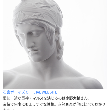
石膏ボーイズ OFFICIAL WEBSITE
愛に一途な軍神・
を演じるのは
さん。
マルス
小野大輔
豪快で何事にもまっすぐな性格。喜怒哀楽が他に比べてわかり
やすい。