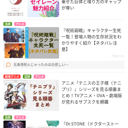
乗せた巨体と喋り方のギャップ
が尊い
話題
アニメ
『呪術廻戦』キャラクター生死
一覧！登場人物の生存状況をわ
かりやすく紹介【ネタバレ注
意】
7コメント
五条悟死んじゃったのは😞悲しい⋯
劇場アニメ
話題
アニメ
アニメ『テニスの王子様（テニ
プリ）』シリーズを見る順番ま
とめ！TVアニメ・OVA・劇場版
が見れるサブスクを網羅
話題
アニメ
『Dr.STONE（ドクターストー