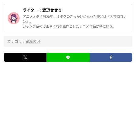
ライター：
渡辺せせり
アニメオタク歴20年。オタクのきっかけになった作品は『名探偵コナ
ン』。
ジャンプ系の漫画やそれを原作としたアニメ作品が特に好き。
カテゴリ :
鬼滅の刃