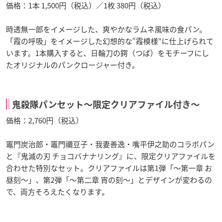
価格：1本 1,500円（税込）／1枚 380円（税込）
時透無一郎をイメージした、爽やかなラムネ風味の食パン。
「霞の呼吸」をイメージした幻想的な“霞模様”に仕上げられて
います。1本購入すると、日輪刀の鍔（つば）をモチーフにし
たオリジナルのパンクロージャー付き。
鬼殺隊パンセット〜限定クリアファイル付き〜
価格：2,760円（税込）
竈門炭治郎・竈門禰豆子・我妻善逸・嘴平伊之助のコラボパン
と『鬼滅の刃 チョコバナナリング』に、限定クリアファイルを
合わせた特別なセット。クリアファイルは第1弾「〜第一章 お
昼刻〜」、第2弾「〜第二章 宵の刻〜」とデザインが変わるの
で、両方そろえたくなります。