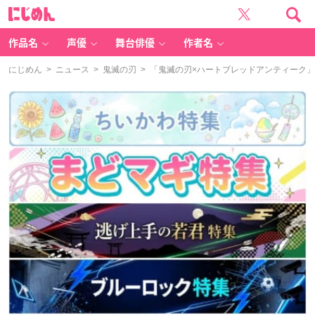
に
じ
め
ん
作品名
声優
舞台俳優
作者名
にじめん
>
ニュース
>
鬼滅の刃
> 「鬼滅の刃×ハートブレッドアンティーク