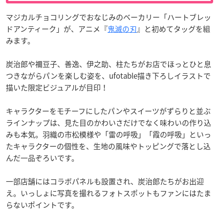
マジカルチョコリングでおなじみのベーカリー「ハートブレッ
ドアンティーク」が、アニメ『
鬼滅の刃
』と初めてタッグを組
みます。
炭治郎や禰󠄀豆子、善逸、伊之助、柱たちがお店でほっとひと息
つきながらパンを楽しむ姿を、ufotable描き下ろしイラストで
描いた限定ビジュアルが目印！
キャラクターをモチーフにしたパンやスイーツがずらりと並ぶ
ラインナップは、見た目のかわいさだけでなく味わいの作り込
みも本気。羽織の市松模様や「雷の呼吸」「霞の呼吸」といっ
たキャラクターの個性を、生地の風味やトッピングで落とし込
んだ一品ぞろいです。
一部店舗にはコラボパネルも設置され、炭治郎たちがお出迎
え。いっしょに写真を撮れるフォトスポットもファンにはたま
らないポイントです。