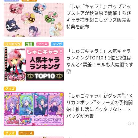
『しゅごキャラ！』ポップアッ
プストアが秋葉原で開催！ちび
キャラ描き起こしグッズ販売＆
特典を配布
ランキング
話題
アニメ
マンガ
「しゅごキャラ！」人気キャラ
ランキングTOP10！1位と2位は
なんと4票差！ヨルも大健闘です
◎
グッズ
『しゅごキャラ』新グッズ“アメ
リカンポップ”シリーズの予約開
始！推し活にピッタリなトート
バッグが素敵
9
グッズ
ニュース