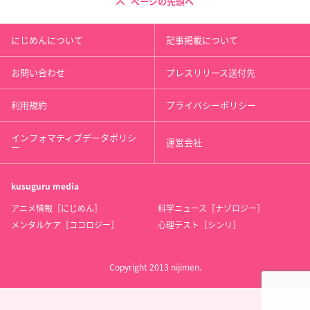
ページの先頭へ
にじめんについて
記事掲載について
お問い合わせ
プレスリリース送付先
利用規約
プライバシーポリシー
インフォマティブデータポリシ
運営会社
ー
kusuguru
media
アニメ情報［にじめん］
科学ニュース［ナゾロジー］
メンタルケア［ココロジー］
心理テスト［シンリ］
Copyright 2013 nijimen.