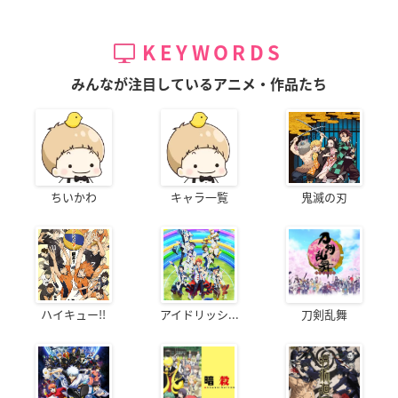
KEYWORDS
みんなが注目しているアニメ・作品たち
ちいかわ
キャラ一覧
鬼滅の刃
ハイキュー!!
アイドリッシ...
刀剣乱舞