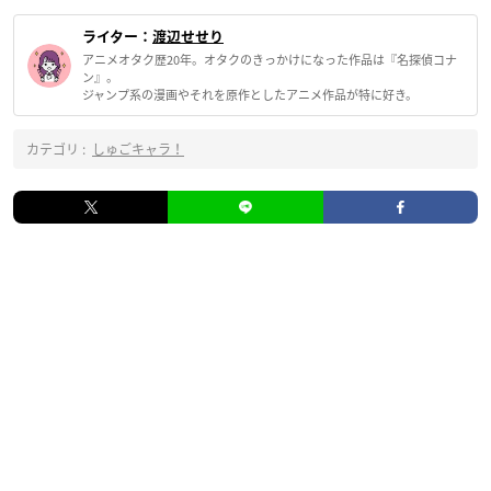
ライター：
渡辺せせり
アニメオタク歴20年。オタクのきっかけになった作品は『名探偵コナ
ン』。
ジャンプ系の漫画やそれを原作としたアニメ作品が特に好き。
カテゴリ :
しゅごキャラ！