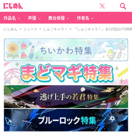
に
じ
め
ん
作品名
声優
舞台俳優
作者名
にじめん
>
ニュース
>
しゅごキャラ！
> 『しゅごキャラ！』全123話が72時