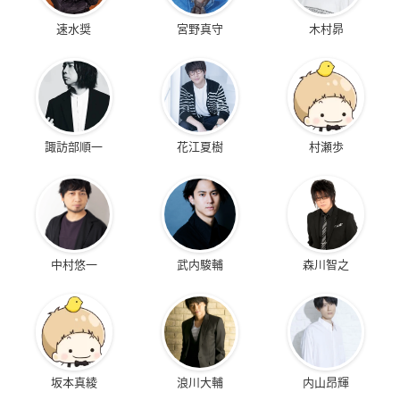
速水奨
宮野真守
木村昴
諏訪部順一
花江夏樹
村瀬歩
中村悠一
武内駿輔
森川智之
坂本真綾
浪川大輔
内山昂輝