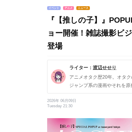
イベント
アニメ
ニュース
『【推しの子】』POPU
ョー開催！雑誌撮影ビ
登場
ライター：
渡辺せせり
アニメオタク歴20年。オタ
ジャンプ系の漫画やそれを原
2026年 06月09日
Tuesday 21:30