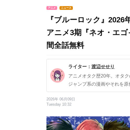
アニメ
ニュース
『ブルーロック』2026
アニメ3期『ネオ・エゴ
間全話無料
ライター：
渡辺せせり
アニメオタク歴20年。オタ
ジャンプ系の漫画やそれを原
2026年 06月09日
Tuesday 10:32