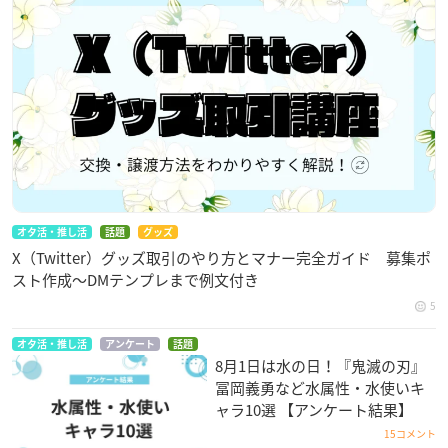
オタ活・推し活
話題
グッズ
X（Twitter）グッズ取引のやり方とマナー完全ガイド 募集ポ
スト作成〜DMテンプレまで例文付き
5
オタ活・推し活
アンケート
話題
8月1日は水の日！『鬼滅の刃』
冨岡義勇など水属性・水使いキ
ャラ10選 【アンケート結果】
15コメント