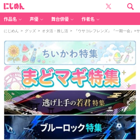
に
じ
め
ん
作品名
声優
舞台俳優
作者名
にじめん
>
グッズ
>
オタ活・推し活
> 『ウサコレフレンズ』『一期一会』×サ