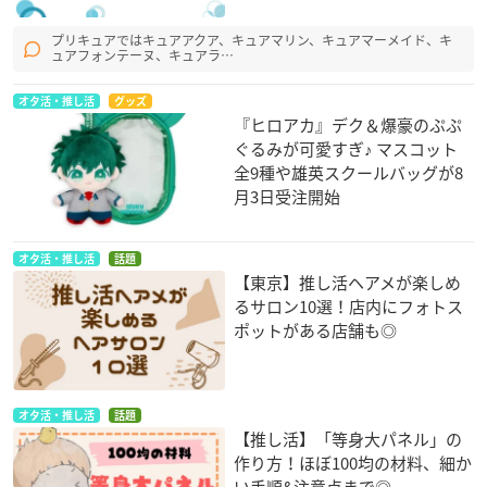
プリキュアではキュアアクア、キュアマリン、キュアマーメイド、キ
ュアフォンテーヌ、キュアラ…
オタ活・推し活
グッズ
『ヒロアカ』デク＆爆豪のぷぷ
ぐるみが可愛すぎ♪ マスコット
全9種や雄英スクールバッグが8
月3日受注開始
オタ活・推し活
話題
【東京】推し活ヘアメが楽しめ
るサロン10選！店内にフォトス
ポットがある店舗も◎
オタ活・推し活
話題
【推し活】「等身大パネル」の
作り方！ほぼ100均の材料、細か
い手順&注意点まで◎