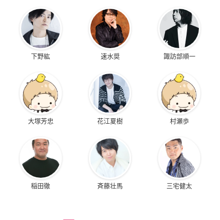
下野紘
速水奨
諏訪部順一
大塚芳忠
花江夏樹
村瀬歩
稲田徹
斉藤壮馬
三宅健太