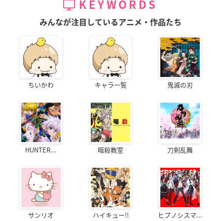
KEYWORDS
みんなが注目しているアニメ・作品たち
ちいかわ
キャラ一覧
鬼滅の刃
HUNTER...
暗殺教室
刀剣乱舞
サンリオ
ハイキュー!!
ヒプノシスマ...