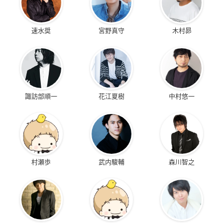
速水奨
宮野真守
木村昴
諏訪部順一
花江夏樹
中村悠一
村瀬歩
武内駿輔
森川智之