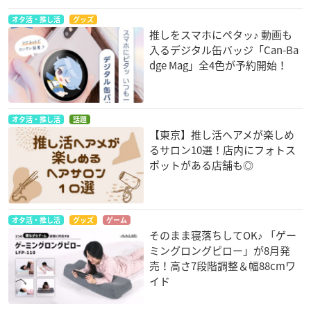
オタ活・推し活
グッズ
推しをスマホにペタッ♪ 動画も
入るデジタル缶バッジ「Can-Ba
dge Mag」全4色が予約開始！
オタ活・推し活
話題
【東京】推し活ヘアメが楽しめ
るサロン10選！店内にフォトス
ポットがある店舗も◎
オタ活・推し活
グッズ
ゲーム
そのまま寝落ちしてOK♪ 「ゲー
ミングロングピロー」が8月発
売！高さ7段階調整＆幅88cmワ
イド