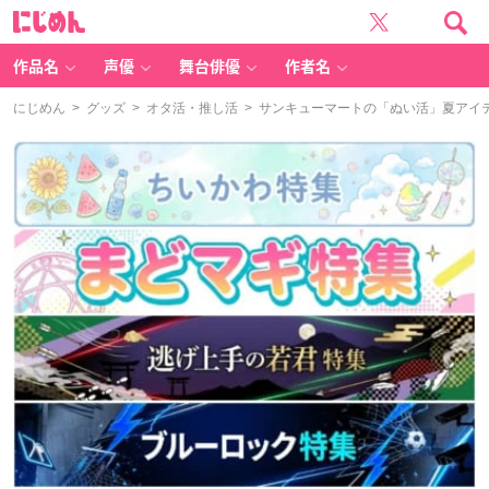
に
じ
め
ん
作品名
声優
舞台俳優
作者名
にじめん
>
グッズ
>
オタ活・推し活
> サンキューマートの「ぬい活」夏アイテ