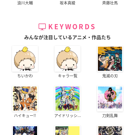
浪川大輔
坂本真綾
斉藤壮馬
KEYWORDS
みんなが注目しているアニメ・作品たち
ちいかわ
キャラ一覧
鬼滅の刃
ハイキュー!!
アイドリッシ...
刀剣乱舞