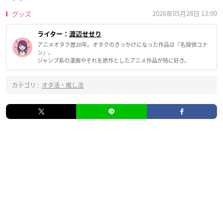
2026年05月28日 13:00
グッズ
ライター：
渡辺せせり
アニメオタク歴20年。オタクのきっかけになった作品は『名探偵コナ
ン』。
ジャンプ系の漫画やそれを原作としたアニメ作品が特に好き。
カテゴリ :
オタ活・推し活