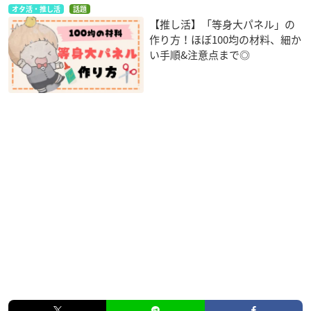
オタ活・推し活
話題
【推し活】「等身大パネル」の
作り方！ほぼ100均の材料、細か
い手順&注意点まで◎