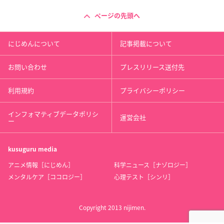
ページの先頭へ
にじめんについて
記事掲載について
お問い合わせ
プレスリリース送付先
利用規約
プライバシーポリシー
インフォマティブデータポリシ
運営会社
ー
kusuguru
media
アニメ情報［にじめん］
科学ニュース［ナゾロジー］
メンタルケア［ココロジー］
心理テスト［シンリ］
Copyright 2013 nijimen.