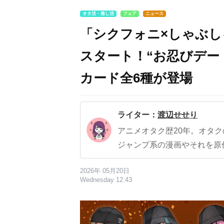
オタ活・推し活
フェア
ニュース
「シクフォニ×しゃぶし
スタート！“お忍びデー
カード全6種が登場
ライター：
渡辺せせり
アニメオタク歴20年。オタ
ジャンプ系の漫画やそれを原
2026年 05月20日
Wednesday 12:43