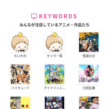
KEYWORDS
みんなが注目しているアニメ・作品たち
ちいかわ
キャラ一覧
鬼滅の刃
ハイキュー!!
アイドリッシ...
刀剣乱舞