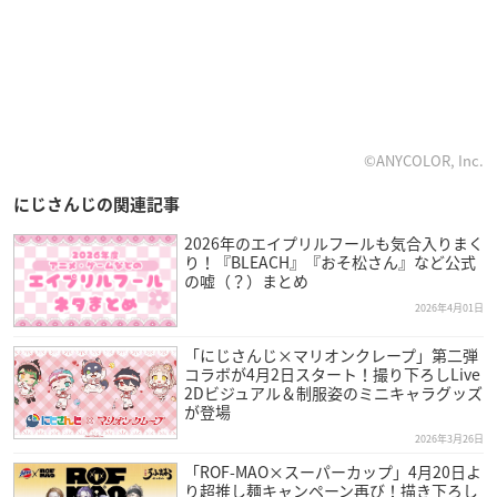
©ANYCOLOR, Inc.
にじさんじの関連記事
2026年のエイプリルフールも気合入りまく
り！『BLEACH』『おそ松さん』など公式
の嘘（？）まとめ
2026年4月01日
「にじさんじ×マリオンクレープ」第二弾
コラボが4月2日スタート！撮り下ろしLive
2Dビジュアル＆制服姿のミニキャラグッズ
が登場
2026年3月26日
「ROF-MAO×スーパーカップ」4月20日よ
り超推し麺キャンペーン再び！描き下ろし