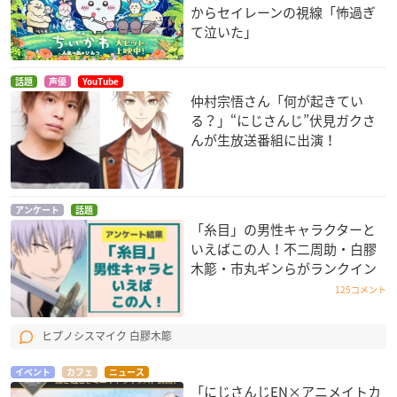
からセイレーンの視線「怖過ぎ
て泣いた」
話題
声優
YouTube
仲村宗悟さん「何が起きてい
る？」“にじさんじ”伏見ガクさ
んが生放送番組に出演！
アンケート
話題
「糸目」の男性キャラクターと
いえばこの人！不二周助・白膠
木簓・市丸ギンらがランクイン
125コメント
ヒプノシスマイク 白膠木簓
イベント
カフェ
ニュース
「にじさんじEN×アニメイトカ