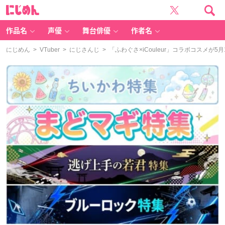
に
じ
め
ん
作品名
声優
舞台俳優
作者名
にじめん
>
VTuber
>
にじさんじ
> 「ふわぐさ×iCouleur」コラボコス