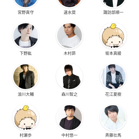
宮野真守
速水奨
諏訪部順一
下野紘
木村昴
坂本真綾
浪川大輔
森川智之
花江夏樹
村瀬歩
中村悠一
斉藤壮馬