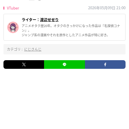
2026年05月09日 21:00
VTuber
ライター：
渡辺せせり
アニメオタク歴20年。オタクのきっかけになった作品は『名探偵コナ
ン』。
ジャンプ系の漫画やそれを原作としたアニメ作品が特に好き。
カテゴリ :
にじさんじ