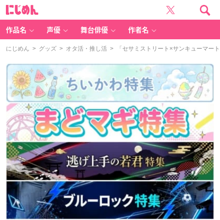
に
じ
め
ん
作品名
声優
舞台俳優
作者名
にじめん
>
グッズ
>
オタ活・推し活
> 「セサミストリート×サンキューマー