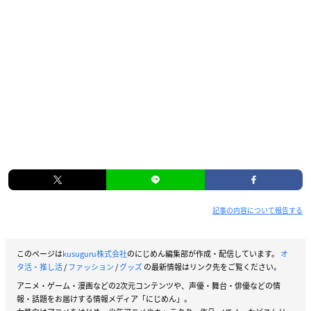
記事の内容について報告する
このページは
kusuguru株式会社
のにじめん編集部が作成・配信しています。
オ
タ活・推し活
/
ファッション
/
グッズ
の最新情報はリンク先をご覧ください。
アニメ・ゲーム・漫画などの2次元コンテンツや、声優・舞台・俳優などの情
報・話題をお届けする情報メディア「にじめん」。