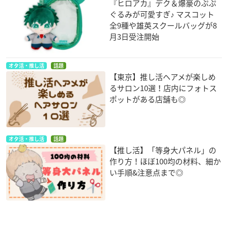
『ヒロアカ』デク＆爆豪のぷぷ
ぐるみが可愛すぎ♪ マスコット
全9種や雄英スクールバッグが8
月3日受注開始
オタ活・推し活
話題
【東京】推し活ヘアメが楽しめ
るサロン10選！店内にフォトス
ポットがある店舗も◎
オタ活・推し活
話題
【推し活】「等身大パネル」の
作り方！ほぼ100均の材料、細か
い手順&注意点まで◎