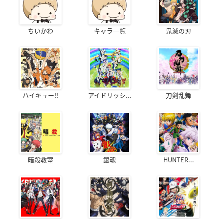
ちいかわ
キャラ一覧
鬼滅の刃
ハイキュー!!
アイドリッシ...
刀剣乱舞
暗殺教室
銀魂
HUNTER...