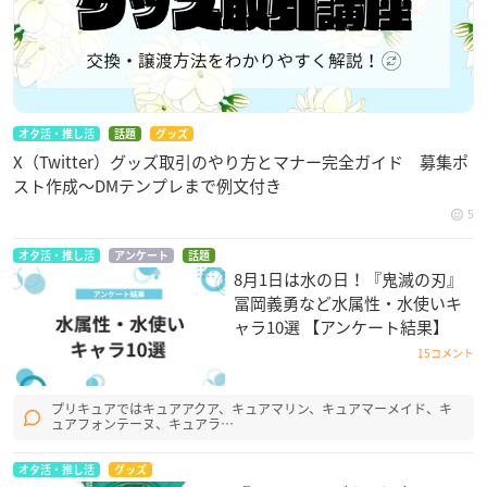
オタ活・推し活
話題
グッズ
X（Twitter）グッズ取引のやり方とマナー完全ガイド 募集ポ
スト作成〜DMテンプレまで例文付き
5
オタ活・推し活
アンケート
話題
8月1日は水の日！『鬼滅の刃』
冨岡義勇など水属性・水使いキ
ャラ10選 【アンケート結果】
15コメント
プリキュアではキュアアクア、キュアマリン、キュアマーメイド、キ
ュアフォンテーヌ、キュアラ…
オタ活・推し活
グッズ