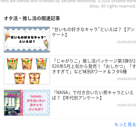
ents are owned and licensed by Sesame Workshop. ©2026 Sesame Work
shop. All rights reserved.
オタ活・推し活の関連記事
“甘いもの好きなキャラ”といえば？【アン
ケート】
2026年5月03日
「じゃがりこ」推し活パッケージ第3弾が2
026年5月上旬から発売！「おしかつ」「す
きすぎて」など味別8ワード＆フタ6種
2026年4月30日
『NANA』で付き合いたい男キャラといえ
ば？【年代別アンケート】
2026年7月27日
もっと見る