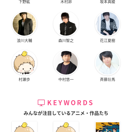
下野紘
木村昴
坂本真綾
浪川大輔
森川智之
花江夏樹
村瀬歩
中村悠一
斉藤壮馬
KEYWORDS
みんなが注目しているアニメ・作品たち