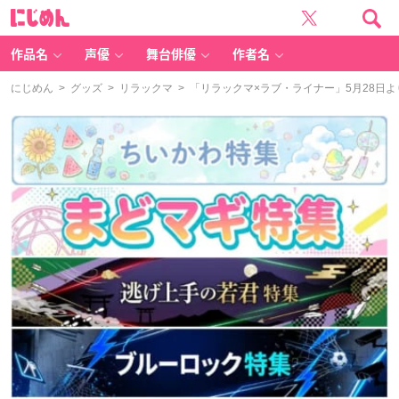
に
じ
め
ん
作品名
声優
舞台俳優
作者名
にじめん
>
グッズ
>
リラックマ
> 「リラックマ×ラブ・ライナー」5月28日