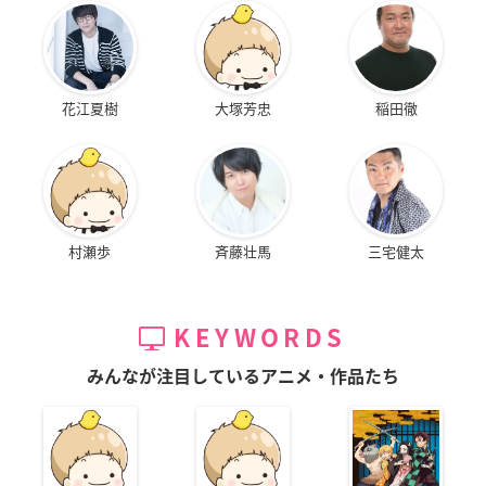
花江夏樹
大塚芳忠
稲田徹
村瀬歩
斉藤壮馬
三宅健太
KEYWORDS
みんなが注目しているアニメ・作品たち