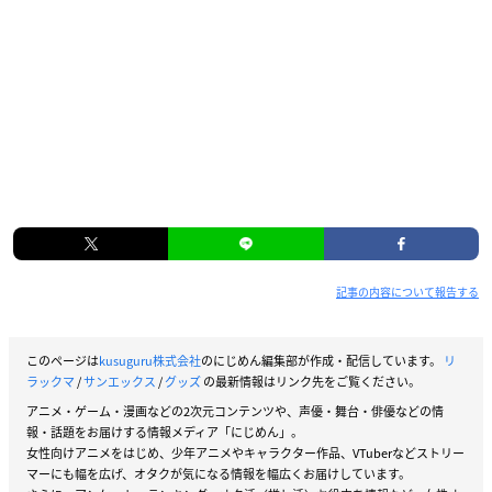
記事の内容について報告する
このページは
kusuguru株式会社
のにじめん編集部が作成・配信しています。
リ
ラックマ
/
サンエックス
/
グッズ
の最新情報はリンク先をご覧ください。
アニメ・ゲーム・漫画などの2次元コンテンツや、声優・舞台・俳優などの情
報・話題をお届けする情報メディア「にじめん」。
女性向けアニメをはじめ、少年アニメやキャラクター作品、VTuberなどストリー
マーにも幅を広げ、オタクが気になる情報を幅広くお届けしています。