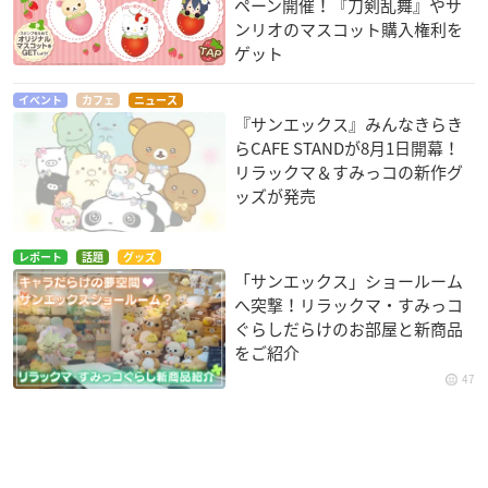
ペーン開催！『刀剣乱舞』やサ
ンリオのマスコット購入権利を
ゲット
イベント
カフェ
ニュース
『サンエックス』みんなきらき
らCAFE STANDが8月1日開幕！
リラックマ＆すみっコの新作グ
ッズが発売
レポート
話題
グッズ
「サンエックス」ショールーム
へ突撃！リラックマ・すみっコ
ぐらしだらけのお部屋と新商品
をご紹介
47