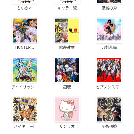
ちいかわ
キャラ一覧
鬼滅の刃
HUNTER...
暗殺教室
刀剣乱舞
アイドリッシ...
銀魂
ヒプノシスマ...
ハイキュー!!
サンリオ
呪術廻戦