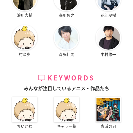
浪川大輔
森川智之
花江夏樹
村瀬歩
斉藤壮馬
中村悠一
KEYWORDS
みんなが注目しているアニメ・作品たち
ちいかわ
キャラ一覧
鬼滅の刃