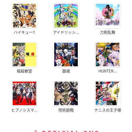
ハイキュー!!
アイドリッシ...
刀剣乱舞
暗殺教室
銀魂
HUNTER...
ヒプノシスマ...
呪術廻戦
テニスの王子様