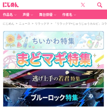
に
じ
め
ん
作品名
声優
舞台俳優
作者名
にじめん
>
ニュース
>
リラックマ
> 「リラックマ×じゅうじゅうカルビ」コ