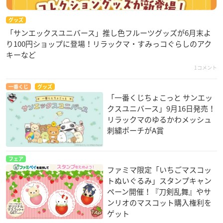
グッズ
「サンエックスユニバース」推し色フルーツグッズが6月末よ
り100円ショップに登場！リラックマ・すみっコぐらしのアク
キーなど
1コメント
一番くじ
グッズ
「一番くじちょこっと サンエッ
クスユニバース」9月16日発売！
リラックマのゆるかわメッシュ
刺繍ポーチがA賞
フェア
ファミマ限定「いちごマスコッ
トぬいぐるみ」スタンプキャン
ペーン開催！『刀剣乱舞』やサ
ンリオのマスコット購入権利を
ゲット