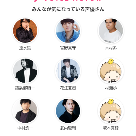
みんなが気になっている声優さん
速水奨
宮野真守
木村昴
諏訪部順一
花江夏樹
村瀬歩
中村悠一
武内駿輔
坂本真綾