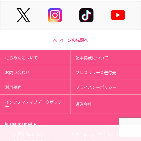
ページの先頭へ
にじめんについて
記事掲載について
お問い合わせ
プレスリリース送付先
利用規約
プライバシーポリシー
インフォマティブデータポリシ
運営会社
ー
kusuguru
media
アニメ情報［にじめん］
科学ニュース［ナゾロジー］