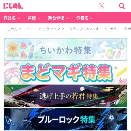
に
じ
め
ん
作品名
声優
舞台俳優
作者名
にじめん
>
ニュース
>
リラックマ
> 「リラックマ×マツキヨココカラ」コラ