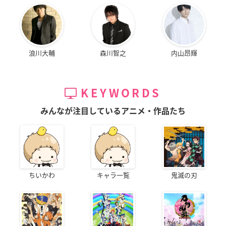
浪川大輔
森川智之
内山昂輝
KEYWORDS
みんなが注目しているアニメ・作品たち
ちいかわ
キャラ一覧
鬼滅の刃