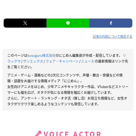
記事の内容について報告する
このページは
kusuguru株式会社
のにじめん編集部が作成・配信しています。
リ
ラックマ
/
サンエックス
/
フェア・キャンペーン
/
ニュース
の最新情報はリンク先
をご覧ください。
アニメ・ゲーム・漫画などの2次元コンテンツや、声優・舞台・俳優などの情
報・話題をお届けする情報メディア「にじめん」。
女性向けアニメをはじめ、少年アニメやキャラクター作品、VTuberなどストリー
マーにも幅を広げ、オタクが気になる情報を幅広くお届けしています。
さらに、アンケート・ランキング・オタ活（推し活）お役立ち情報など、女性オ
タクがワクワク楽しめるようなコンテンツも発信しています。
VOICE ACTOR