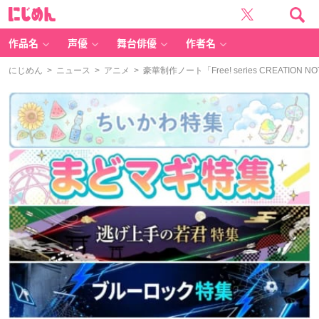
に
じ
め
ん
作品名
声優
舞台俳優
作者名
にじめん
>
ニュース
>
アニメ
> 豪華制作ノート「Free! series CREATION 