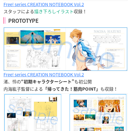
Free! series CREATION NOTEBOOK Vol.2
スタッフによる
描き下ろしイラスト
収録！
PROTOTYPE
Free! series CREATION NOTEBOOK Vol.2
渚、怜の
も初公開
“初期キャラクターシート”
内海紘子監督による
も収録！
「帰ってきた！筋肉POINT」