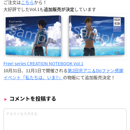
ご注文は
こちら
から！
大好評でしたVol.1も
しています
追加販売が決定
Free! series CREATION NOTEBOOK Vol.1
10月31日、11月1日で開催される
第2回京アニ＆Doファン感謝
イベント「私たちは、いま!!」
の物販にて追加販売決定！
コメントを投稿する