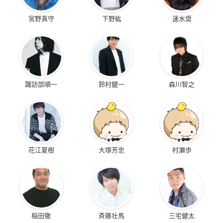
宮野真守
下野紘
速水奨
諏訪部順一
鈴村健一
森川智之
花江夏樹
大塚芳忠
村瀬歩
稲田徹
斉藤壮馬
三宅健太