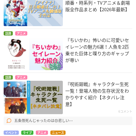
順番・時系列・TVアニメ＆劇場
版全作品まとめ【2026年最新】
話題
アニメ
『ちいかわ』怖いのに可愛いセ
イレーンの魅力6選！人魚を2匹
乗せた巨体と喋り方のギャップ
が尊い
話題
アニメ
『呪術廻戦』キャラクター生死
一覧！登場人物の生存状況をわ
かりやすく紹介【ネタバレ注
意】
6コメント
五条悟死んじゃったのは😞悲しい⋯
イベント
ライブ
アニメ
ニュース