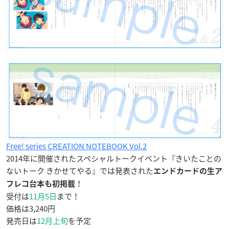
Free! series CREATION NOTEBOOK Vol.2
2014年に開催されたスペシャルトークイベント『きいたことの
ないトーク きかせてやる』では発表された
エンドカードの生ア
！
フレコ台本も初掲載
受付は
11月5日
まで！
価格は3,240円
発売日は
12月上旬
を予定