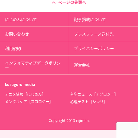
ページの先頭へ
にじめんについて
記事掲載について
お問い合わせ
プレスリリース送付先
利用規約
プライバシーポリシー
インフォマティブデータポリシ
運営会社
ー
kusuguru
media
アニメ情報［にじめん］
科学ニュース［ナゾロジー］
メンタルケア［ココロジー］
心理テスト［シンリ］
Copyright 2013 nijimen.