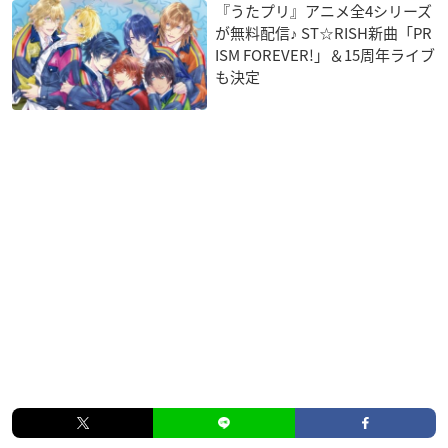
『うたプリ』アニメ全4シリーズ
が無料配信♪ ST☆RISH新曲「PR
ISM FOREVER!」＆15周年ライブ
も決定