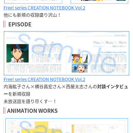
Free! series CREATION NOTEBOOK Vol.2
他にも新規の収録盛り沢山！
EPISODE
Free! series CREATION NOTEBOOK Vol.2
内海紘子さん×横谷昌宏さん×西屋太志さんの
対談インタビュ
を新規収録
ー
未放送話を語り尽くす…！
ANIMATION WORKS