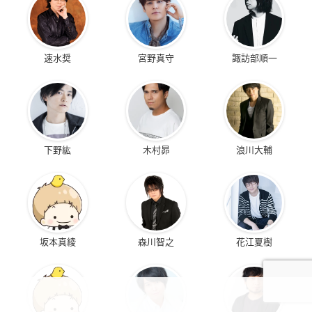
速水奨
宮野真守
諏訪部順一
下野紘
木村昴
浪川大輔
坂本真綾
森川智之
花江夏樹