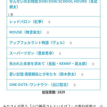
せんせいのお時間 DOKI DOKI SCHOOL HOURS（末武
健太）
1
票
0
レッドバロン（紅拳）
0
MOUSE（無音宙太）
0
アップフェルラント物語（ヴェル）
0
スーパーヅガン（豊臣秀幸）
0
失われた未来を求めて（長船・KENNY・英太郎）
0
蒼い記憶 満蒙開拓と少年たち（鈴木恭太）
0
ONE OUTS -ワンナウツ-（出口智志）
総投票数: 1829
みなさんが思う「山口勝平さんといえば？」の集計結果は、山