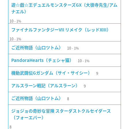
遊☆戯☆王デュエルモンスターズGX（大徳寺先生/アム
ナエル）
10
1%
ファイナルファンタジーVII リメイク（レッドXIII）
10
1%
10
ご近所物語（山口ツトム）
1%
10
PandoraHearts（チェシャ猫）
1%
9
機動武闘伝Gガンダム（サイ・サイシー）
9
アルスラーン戦記（アルスラーン）
8
ご近所物語（山口ツトム）
ジョジョの奇妙な冒険 スターダストクルセイダース
（フォーエバー）
8