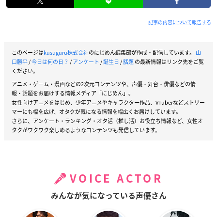
記事の内容について報告する
このページは
kusuguru株式会社
のにじめん編集部が作成・配信しています。
山
口勝平
/
今日は何の日？
/
アンケート
/
誕生日
/
話題
の最新情報はリンク先をご覧
ください。
アニメ・ゲーム・漫画などの2次元コンテンツや、声優・舞台・俳優などの情
報・話題をお届けする情報メディア「にじめん」。
女性向けアニメをはじめ、少年アニメやキャラクター作品、VTuberなどストリー
マーにも幅を広げ、オタクが気になる情報を幅広くお届けしています。
さらに、アンケート・ランキング・オタ活（推し活）お役立ち情報など、女性オ
タクがワクワク楽しめるようなコンテンツも発信しています。
VOICE ACTOR
みんなが気になっている声優さん