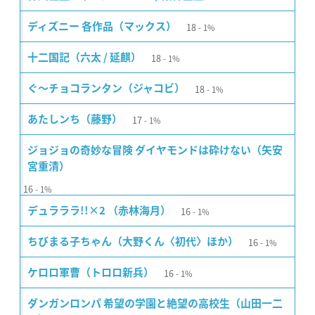
18
ディズニー 各作品（マックス）
1%
18
十二国記（六太 / 延麒）
1%
18
ぐ〜チョコランタン（ジャコビ）
1%
17
あたしンち（藤野）
1%
ジョジョの奇妙な冒険 ダイヤモンドは砕けない（矢安
宮重清）
16
1%
16
デュラララ!!×2 （赤林海月）
1%
16
ちびまる子ちゃん（大野くん〈初代〉ほか）
1%
16
ケロロ軍曹（トロロ新兵）
1%
ダンガンロンパ 希望の学園と絶望の高校生（山田一二