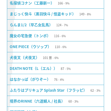
166
名探偵コナン（工藤新一）
9%
149
まじっく快斗（黒羽快斗 / 怪盗キッド）
8%
124
らんま1/2（早乙女乱馬）
7%
116
魔女の宅急便（トンボ）
6%
110
ONE PIECE（ウソップ）
6%
101
票
犬夜叉（犬夜叉）
6%
87
DEATH NOTE（L（エル））
5%
76
はなかっぱ（がりぞー）
4%
62
ふたりはプリキュア Splash Star（フラッピ）
3%
60
境界のRINNE（六道鯖人 / 社長）
3%