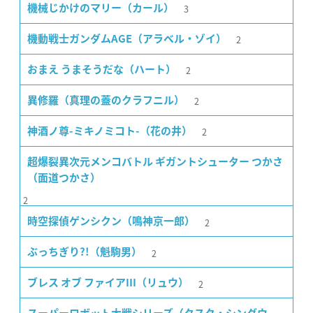
3
機械じかけのマリー（カール）
2
機動戦士ガンダムAGE（アラベル・ゾイ）
2
おまえ うまそうだな（ハート）
2
異修羅（真理の蓋のクラフニル）
2
神酒ノ尊-ミキノミコト-（花の井）
超爆裂異次元メンコバトル ギガントシューター つかさ
（面道つかさ）
2
2
時空探偵ゲンシクン（鳴神京一郎）
2
ぶっちぎり?!（魁駒男）
2
ブレス オブ ファイアIII（リュウ）