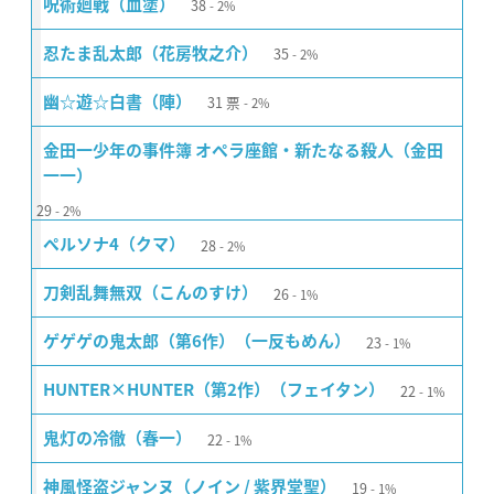
38
呪術廻戦（血塗）
2%
35
忍たま乱太郎（花房牧之介）
2%
31
票
幽☆遊☆白書（陣）
2%
金田一少年の事件簿 オペラ座館・新たなる殺人（金田
一一）
29
2%
28
ペルソナ4（クマ）
2%
26
刀剣乱舞無双（こんのすけ）
1%
23
ゲゲゲの鬼太郎（第6作）（一反もめん）
1%
22
HUNTER×HUNTER（第2作）（フェイタン）
1%
22
鬼灯の冷徹（春一）
1%
19
神風怪盗ジャンヌ（ノイン / 紫界堂聖）
1%