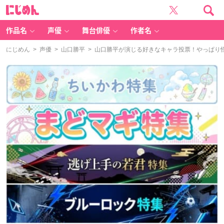
に
じ
め
ん
作品名
声優
舞台俳優
作者名
にじめん
>
声優
>
山口勝平
> 山口勝平が演じる好きなキャラ投票！やっぱり