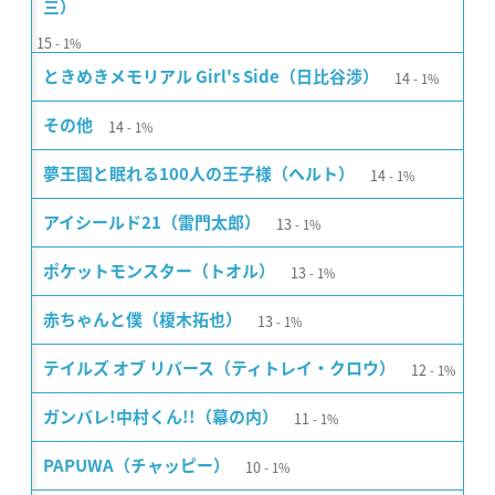
三）
15
1%
14
ときめきメモリアル Girl's Side（日比谷渉）
1%
14
その他
1%
14
夢王国と眠れる100人の王子様（ヘルト）
1%
13
アイシールド21（雷門太郎）
1%
13
ポケットモンスター（トオル）
1%
13
赤ちゃんと僕（榎木拓也）
1%
12
テイルズ オブ リバース（ティトレイ・クロウ）
1%
11
ガンバレ!中村くん!!（幕の内）
1%
10
PAPUWA（チャッピー）
1%