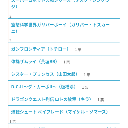
スーパーロボット大戦シリーズ（タスク・シングウ
ジ）
2
空想科学世界ガリバーボーイ（ガリバー・トスカー
ニ）
2
1
票
ガンフロンティア（トチロー）
1
票
体操ザムライ（荒垣BB）
1
票
シスター・プリンセス（山田太郎）
1
票
D.C.II 〜ダ・カーポII〜（板橋渉）
1
票
ドラゴンクエスト列伝 ロトの紋章（キラ）
爆転シュート ベイブレード（マイケル・ソマーズ）
1
票