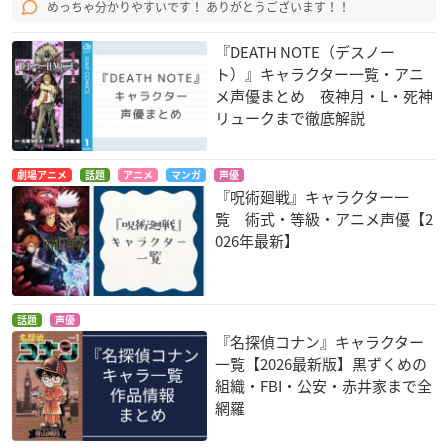
めっちゃ分かりやすいです！ ありがとうございます！！
『DEATH NOTE（デスノー
ト）』キャラクター一覧・アニ
メ声優まとめ 夜神月・L・死神
リュークまで徹底解説
劇場アニメ
話題
アニメ
マンガ
声優
『呪術廻戦』キャラクター一
覧 術式・等級・アニメ声優【2
026年最新】
話題
声優
『名探偵コナン』キャラクター
一覧【2026最新版】黒ずくめの
組織・FBI・公安・赤井家まで全
網羅