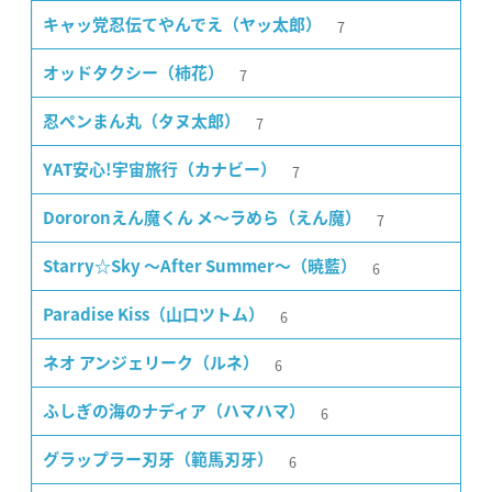
7
キャッ党忍伝てやんでえ（ヤッ太郎）
7
オッドタクシー（柿花）
7
忍ペンまん丸（タヌ太郎）
7
YAT安心!宇宙旅行（カナビー）
7
Dororonえん魔くん メ〜ラめら（えん魔）
6
Starry☆Sky 〜After Summer〜（暁藍）
6
Paradise Kiss（山口ツトム）
6
ネオ アンジェリーク（ルネ）
6
ふしぎの海のナディア（ハマハマ）
6
グラップラー刃牙（範馬刃牙）