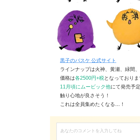
黒子のバスケ 公式サイト
ラインナップは火神、黄瀬、緑間、
価格は
各2500円+税
となっておりま
11月頃にムービック他
にて発売予
触り心地が良さそう！
これは全員集めたくなる…！