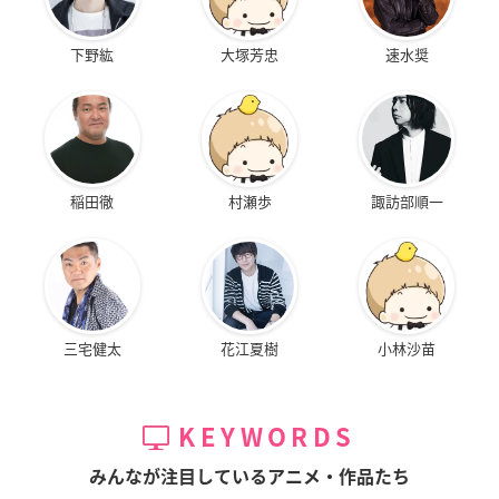
下野紘
大塚芳忠
速水奨
稲田徹
村瀬歩
諏訪部順一
三宅健太
花江夏樹
小林沙苗
KEYWORDS
みんなが注目しているアニメ・作品たち