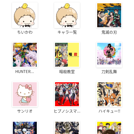
ちいかわ
キャラ一覧
鬼滅の刃
HUNTER...
暗殺教室
刀剣乱舞
サンリオ
ヒプノシスマ...
ハイキュー!!