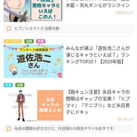
木簓・市丸ギンらがランクイン
125コメント
ヒプノシスマイク 白膠木簓
ランキング
話題
声優
みんなが選ぶ「遊佐浩二さんが
演じるキャラといえば？」ラン
キングTOP10！【2023年版】
写真
話題
【胸キュン注意】糸目キャラの
開眼はギャップの宝庫！『ヒプ
マイ』『テニプリ』など糸目男
子にドキッ
24コメント
糸目の開眼も好きだけど、片目隠れの両目チラリも好きです。