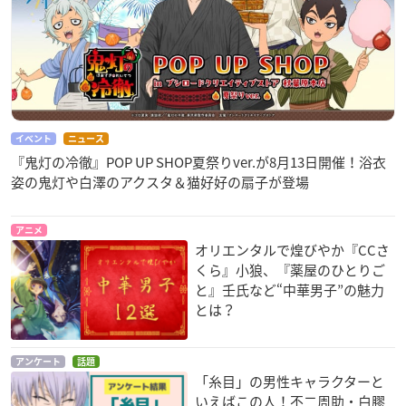
イベント
ニュース
『鬼灯の冷徹』POP UP SHOP夏祭りver.が8月13日開催！浴衣
姿の鬼灯や白澤のアクスタ＆猫好好の扇子が登場
アニメ
オリエンタルで煌びやか『CCさ
くら』小狼、『薬屋のひとりご
と』壬氏など“中華男子”の魅力
とは？
アンケート
話題
「糸目」の男性キャラクターと
いえばこの人！不二周助・白膠