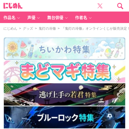
に
じ
め
ん
作品名
声優
舞台俳優
作者名
にじめん
>
グッズ
>
鬼灯の冷徹
> 『鬼灯の冷徹』オンラインくじが販売決定