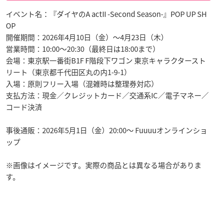
イベント名：『ダイヤのA actII -Second Season-』POP UP SH
OP
開催期間：2026年4月10日（金）～4月23日（木）
営業時間：10:00～20:30（最終日は18:00まで）
会場：東京駅一番街B1F F階段下ワゴン 東京キャラクタースト
リート（東京都千代田区丸の内1-9-1）
入場：原則フリー入場（混雑時は整理券対応）
支払方法：現金／クレジットカード／交通系IC／電子マネー／
コード決済
事後通販：2026年5月1日（金）20:00～ Fuuuuオンラインショ
ップ
※画像はイメージです。実際の商品とは異なる場合がありま
す。