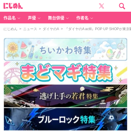
に
じ
め
ん
作品名
声優
舞台俳優
作者名
にじめん
>
ニュース
>
ダイヤのA
> 『ダイヤのA actII』POP UP S