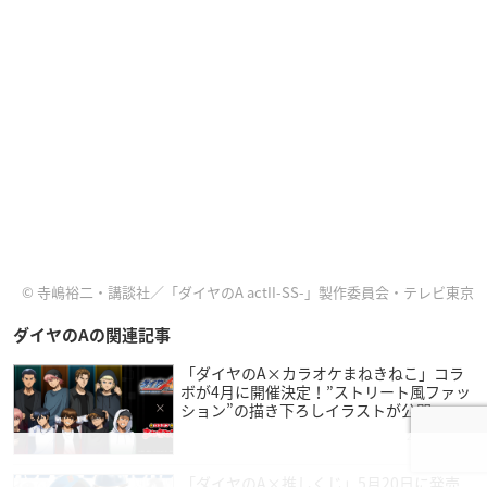
© 寺嶋裕二・講談社／「ダイヤのA actII-SS-」製作委員会・テレビ東京
ダイヤのAの関連記事
「ダイヤのA×カラオケまねきねこ」コラ
ボが4月に開催決定！”ストリート風ファッ
ション”の描き下ろしイラストが公開
2026年2月24日
「ダイヤのA×推しくじ」5月20日に発売