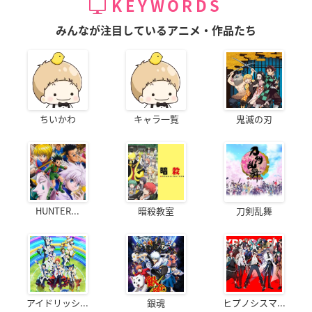
KEYWORDS
みんなが注目しているアニメ・作品たち
ちいかわ
キャラ一覧
鬼滅の刃
HUNTER...
暗殺教室
刀剣乱舞
アイドリッシ...
銀魂
ヒプノシスマ...