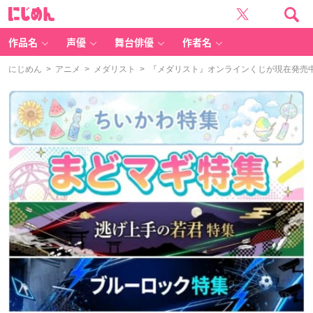
に
じ
め
ん
作品名
声優
舞台俳優
作者名
にじめん
>
アニメ
>
メダリスト
> 『メダリスト』オンラインくじが現在発売