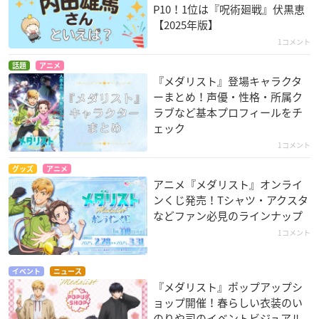
P10！1位は『呪術廻戦』伏黒恵
【2025年版】
1コメント
話題
アニメ
『メダリスト』登場キャラクタ
ーまとめ！声優・性格・所属ク
ラブなど基本プロフィールをチ
ェック
1コメント
グッズ
アニメ
アニメ『メダリスト』オンライ
ンくじ発売！Tシャツ・アクスタ
などファン必見のラインナップ
1コメント
イベント
ニュース
『メダリスト』ポップアップシ
ョップ開催！春らしい衣装のい
のりや司のイベントビジュアル