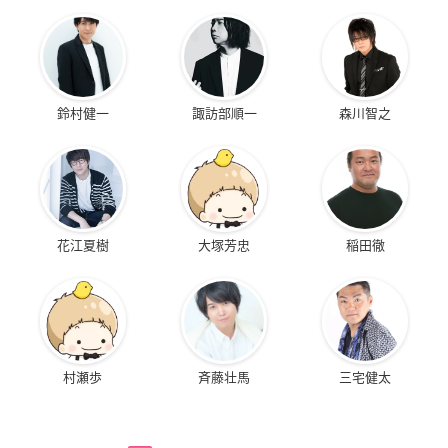
鈴村健一
諏訪部順一
森川智之
花江夏樹
大塚芳忠
稲田徹
村瀬歩
斉藤壮馬
三宅健太