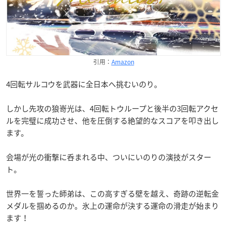
引用：
Amazon
4回転サルコウを武器に全日本へ挑むいのり。
しかし先攻の狼嵜光は、4回転トウループと後半の3回転アクセ
ルを完璧に成功させ、他を圧倒する絶望的なスコアを叩き出し
ます。
会場が光の衝撃に呑まれる中、ついにいのりの演技がスター
ト。
世界一を誓った師弟は、この高すぎる壁を越え、奇跡の逆転金
メダルを掴めるのか。氷上の運命が決する運命の滑走が始まり
ます！