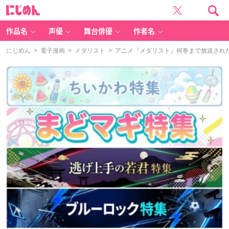
に
じ
め
ん
作品名
声優
舞台俳優
作者名
にじめん
>
電子漫画
>
メダリスト
> アニメ『メダリスト』何巻まで放送され