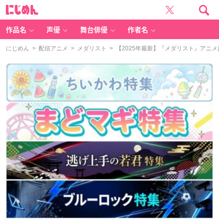
に
じ
め
ん
作品名
声優
舞台俳優
作者名
にじめん
>
配信アニメ
>
メダリスト
> 【2025年最新】『メダリスト』アニ