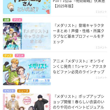
P10！1位は『呪術廻戦』伏黒恵
【2025年版】
1コメント
話題
アニメ
『メダリスト』登場キャラクタ
ーまとめ！声優・性格・所属ク
ラブなど基本プロフィールをチ
ェック
1コメント
グッズ
アニメ
アニメ『メダリスト』オンライ
ンくじ発売！Tシャツ・アクスタ
などファン必見のラインナップ
1コメント
イベント
ニュース
『メダリスト』ポップアップシ
ョップ開催！春らしい衣装のい
のりや司のイベントビジュアル