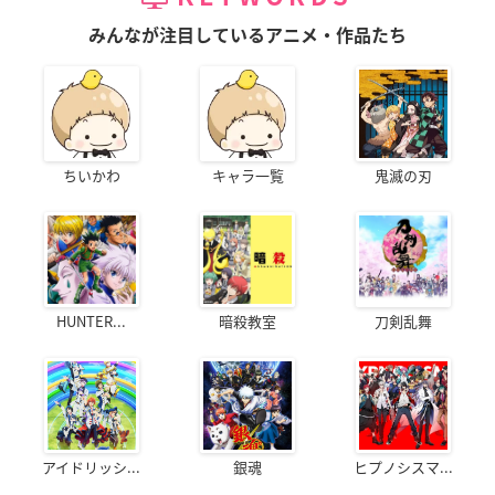
みんなが注目しているアニメ・作品たち
ちいかわ
キャラ一覧
鬼滅の刃
HUNTER...
暗殺教室
刀剣乱舞
アイドリッシ...
銀魂
ヒプノシスマ...