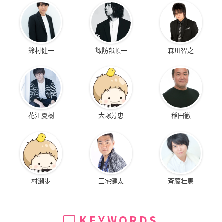
鈴村健一
諏訪部順一
森川智之
花江夏樹
大塚芳忠
稲田徹
村瀬歩
三宅健太
斉藤壮馬
KEYWORDS