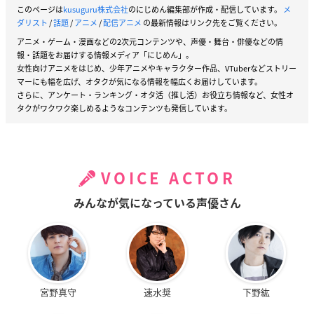
このページは
kusuguru株式会社
のにじめん編集部が作成・配信しています。
メ
ダリスト
/
話題
/
アニメ
/
配信アニメ
の最新情報はリンク先をご覧ください。
アニメ・ゲーム・漫画などの2次元コンテンツや、声優・舞台・俳優などの情
報・話題をお届けする情報メディア「にじめん」。
女性向けアニメをはじめ、少年アニメやキャラクター作品、VTuberなどストリー
マーにも幅を広げ、オタクが気になる情報を幅広くお届けしています。
さらに、アンケート・ランキング・オタ活（推し活）お役立ち情報など、女性オ
タクがワクワク楽しめるようなコンテンツも発信しています。
VOICE ACTOR
みんなが気になっている声優さん
宮野真守
速水奨
下野紘