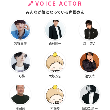
VOICE ACTOR
みんなが気になっている声優さん
宮野真守
鈴村健一
森川智之
下野紘
大塚芳忠
速水奨
稲田徹
村瀬歩
諏訪部順一