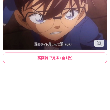
高画質で見る (全1枚)