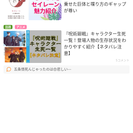
乗せた巨体と喋り方のギャップ
が尊い
話題
アニメ
『呪術廻戦』キャラクター生死
一覧！登場人物の生存状況をわ
かりやすく紹介【ネタバレ注
意】
5コメント
五条悟死んじゃったのは😞悲しい⋯