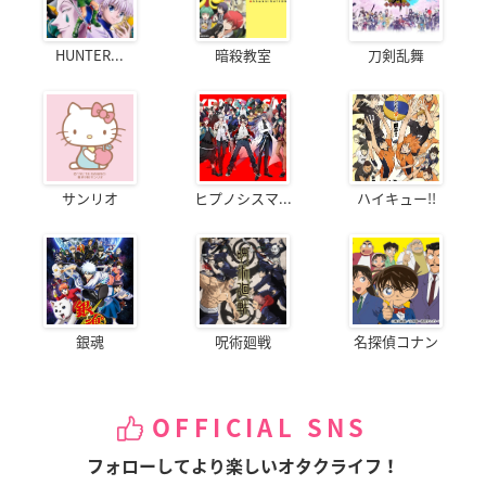
HUNTER...
暗殺教室
刀剣乱舞
サンリオ
ヒプノシスマ...
ハイキュー!!
銀魂
呪術廻戦
名探偵コナン
OFFICIAL SNS
フォローしてより楽しいオタクライフ！