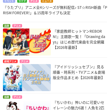
イベント
ライブ
アニメ
ニュース
『うたプリ』アニメ全4シリーズが無料配信♪ ST☆RISH新曲「P
RISM FOREVER!」＆15周年ライブも決定
話題
アニメ
『家庭教師ヒットマンREBOR
N!』主題歌一覧！「Drawing da
ys」はじめ歴代楽曲を完全網羅
【2026年最新】
劇場アニメ
アニメ
『アイドリッシュセブン』見る
順番・時系列・TVアニメ＆劇場
版全作品まとめ【2026年最新】
話題
アニメ
『ちいかわ』怖いのに可愛いセ
イレーンの魅力6選！人魚を2匹