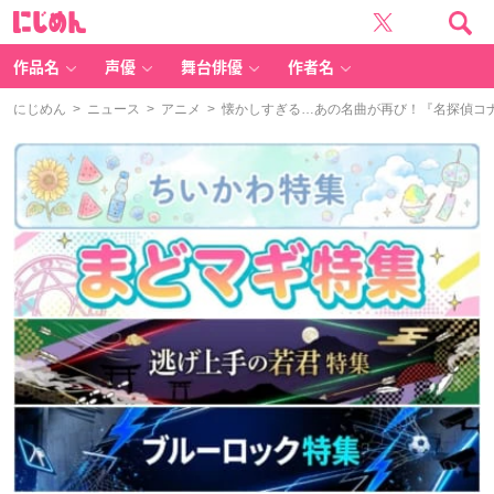
に
じ
め
ん
作品名
声優
舞台俳優
作者名
にじめん
>
ニュース
>
アニメ
> 懐かしすぎる…あの名曲が再び！『名探偵コ