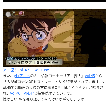
アニ探！Vol.４５ – YouTube
また、
ytvアニメ
のミニ情報コーナー「アニ探！」
vol.45
から
「名探偵コナンOPヒストリー」という特集がされています。v
ol.45では動画の最後の方に初期OP「胸がドキドキ」が紹介さ
れ、
vol.46
、
vol.47
と特集が続いています。
懐かしいOPを振り返ってみてはいかがでしょうか！