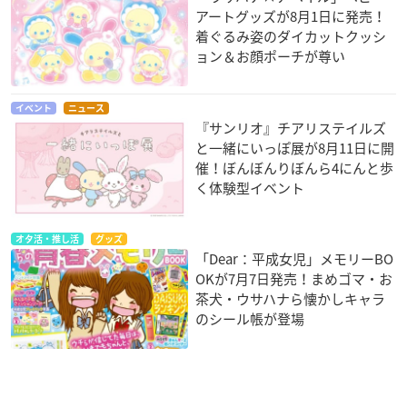
アートグッズが8月1日に発売！
着ぐるみ姿のダイカットクッシ
ョン＆お顔ポーチが尊い
イベント
ニュース
『サンリオ』チアリステイルズ
と一緒にいっぽ展が8月11日に開
催！ぼんぼんりぼんら4にんと歩
く体験型イベント
オタ活・推し活
グッズ
「Dear：平成女児」メモリーBO
OKが7月7日発売！まめゴマ・お
茶犬・ウサハナら懐かしキャラ
のシール帳が登場