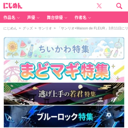
に
じ
め
ん
作品名
声優
舞台俳優
作者名
にじめん
>
グッズ
>
サンリオ
> 「サンリオ×Maison de FLEUR」3月