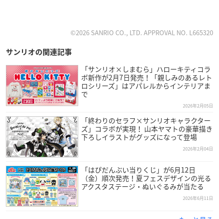
©2026 SANRIO CO., LTD. APPROVAL NO. L665320
サンリオの関連記事
「サンリオ×しまむら」ハローキティコラ
ボ新作が2月7日発売！「親しみのあるレト
ロシリーズ」はアパレルからインテリアま
で
2026年2月05日
「終わりのセラフ×サンリオキャラクター
ズ」コラボが実現！ 山本ヤマトの豪華描き
下ろしイラストがグッズになって登場
2026年2月04日
「はぴだんぶい当りくじ」が6月12日
（金）順次発売！夏フェスデザインの光る
アクスタステージ・ぬいぐるみが当たる
2026年6月11日