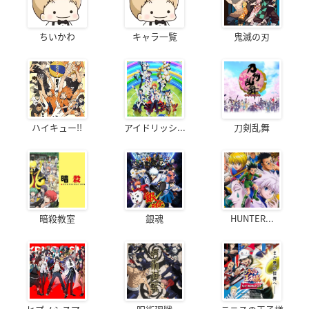
ちいかわ
キャラ一覧
鬼滅の刃
ハイキュー!!
アイドリッシ...
刀剣乱舞
暗殺教室
銀魂
HUNTER...