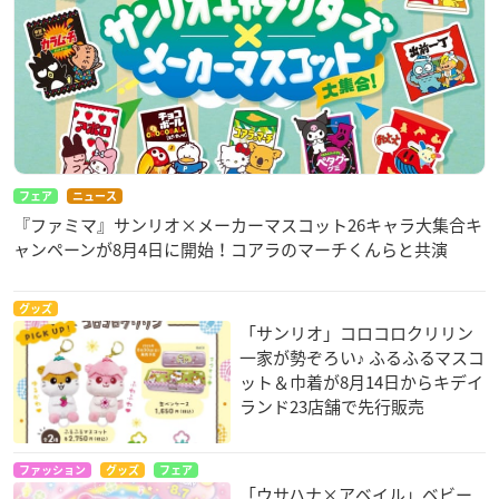
フェア
ニュース
『ファミマ』サンリオ×メーカーマスコット26キャラ大集合キ
ャンペーンが8月4日に開始！コアラのマーチくんらと共演
グッズ
「サンリオ」コロコロクリリン
一家が勢ぞろい♪ ふるふるマスコ
ット＆巾着が8月14日からキデイ
ランド23店舗で先行販売
ファッション
グッズ
フェア
「ウサハナ×アベイル」ベビー