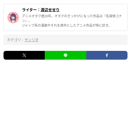
ライター：
渡辺せせり
アニメオタク歴20年。オタクのきっかけになった作品は『名探偵コナ
ン』。
ジャンプ系の漫画やそれを原作としたアニメ作品が特に好き。
カテゴリ :
サンリオ