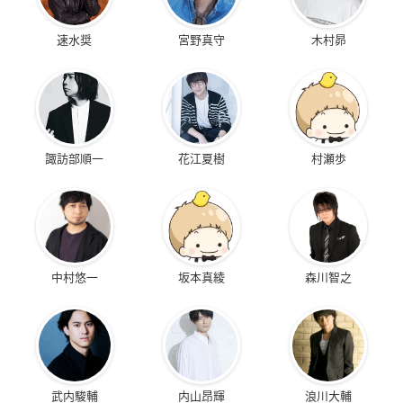
速水奨
宮野真守
木村昴
諏訪部順一
花江夏樹
村瀬歩
中村悠一
坂本真綾
森川智之
武内駿輔
内山昂輝
浪川大輔