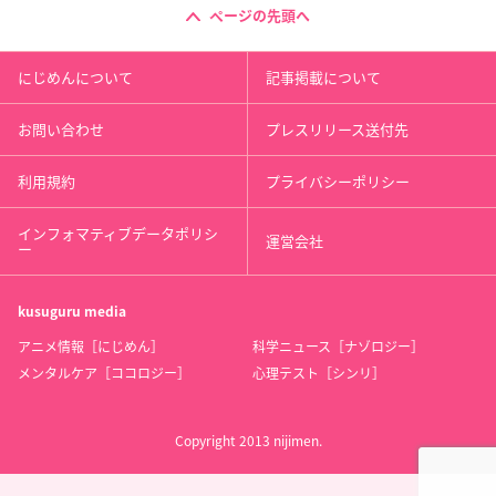
ページの先頭へ
にじめんについて
記事掲載について
お問い合わせ
プレスリリース送付先
利用規約
プライバシーポリシー
インフォマティブデータポリシ
運営会社
ー
kusuguru
media
アニメ情報［にじめん］
科学ニュース［ナゾロジー］
メンタルケア［ココロジー］
心理テスト［シンリ］
Copyright 2013 nijimen.