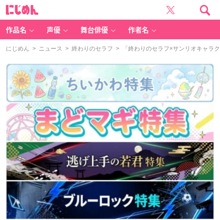
に
じ
め
ん
作品名
声優
舞台俳優
作者名
にじめん
>
ニュース
>
終わりのセラフ
> 「終わりのセラフ×サンリオキャラ