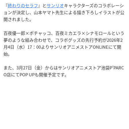
『
終わりのセラフ
』と
サンリオ
キャラクターズのコラボレーシ
ョンが決定し、山本ヤマト先生による描き下ろしイラストが公
開されました。
百夜優一郎×ポチャッコ、百夜ミカエラ×シナモロールという
夢のような組み合わせで、コラボグッズの先行予約が2026年2
月4日（水）17：00よりサンリオアニメストアONLINEにて開
始。
また、3月27日（金）からはサンリオアニメストア池袋P’PARC
O店にてPOP UPも開催予定です。