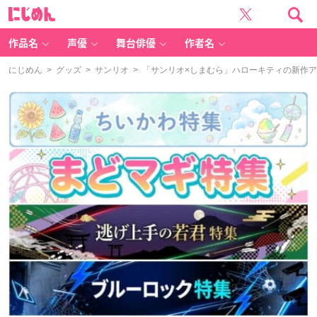
に
じ
め
ん
作品名
声優
舞台俳優
作者名
にじめん
>
グッズ
>
サンリオ
> 「サンリオ×しまむら」ハローキティの新作