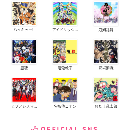
ハイキュー!!
アイドリッシ...
刀剣乱舞
銀魂
暗殺教室
呪術廻戦
ヒプノシスマ...
名探偵コナン
忍たま乱太郎
OFFICIAL SNS