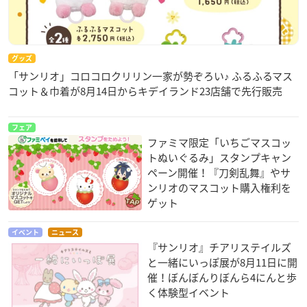
グッズ
「サンリオ」コロコロクリリン一家が勢ぞろい♪ ふるふるマス
コット＆巾着が8月14日からキデイランド23店舗で先行販売
フェア
ファミマ限定「いちごマスコッ
トぬいぐるみ」スタンプキャン
ペーン開催！『刀剣乱舞』やサ
ンリオのマスコット購入権利を
ゲット
イベント
ニュース
『サンリオ』チアリステイルズ
と一緒にいっぽ展が8月11日に開
催！ぼんぼんりぼんら4にんと歩
く体験型イベント