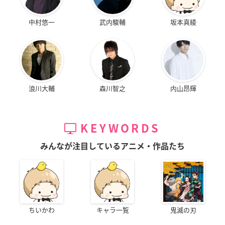
中村悠一
武内駿輔
坂本真綾
浪川大輔
森川智之
内山昂輝
KEYWORDS
みんなが注目しているアニメ・作品たち
ちいかわ
キャラ一覧
鬼滅の刃