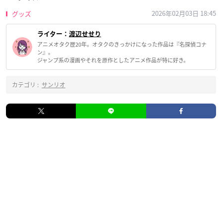
2026年02月03日 18:45
グッズ
ライター：
渡辺せせり
アニメオタク歴20年。オタクのきっかけになった作品は『名探偵コナ
ン』。
ジャンプ系の漫画やそれを原作としたアニメ作品が特に好き。
カテゴリ :
サンリオ