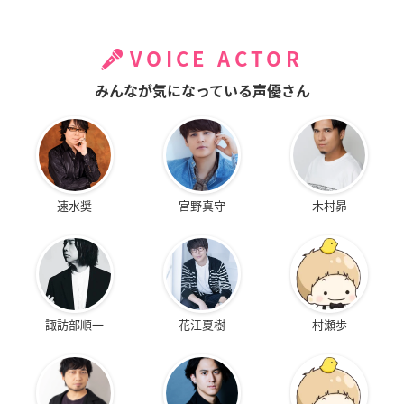
VOICE ACTOR
みんなが気になっている声優さん
速水奨
宮野真守
木村昴
諏訪部順一
花江夏樹
村瀬歩