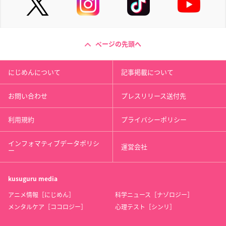
ページの先頭へ
にじめんについて
記事掲載について
お問い合わせ
プレスリリース送付先
利用規約
プライバシーポリシー
インフォマティブデータポリシ
運営会社
ー
kusuguru
media
アニメ情報［にじめん］
科学ニュース［ナゾロジー］
メンタルケア［ココロジー］
心理テスト［シンリ］