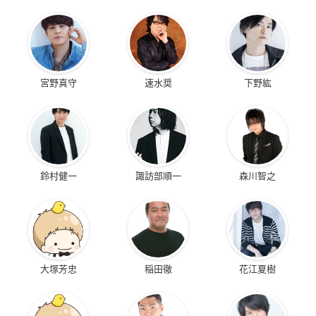
宮野真守
速水奨
下野紘
鈴村健一
諏訪部順一
森川智之
大塚芳忠
稲田徹
花江夏樹