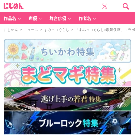
に
じ
め
ん
作品名
声優
舞台俳優
作者名
にじめん
>
ニュース
>
すみっコぐらし
> 「すみっコぐらし×歌舞伎座」コラボ決