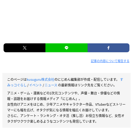
記事の内容について報告する
このページは
kusuguru株式会社
のにじめん編集部が作成・配信しています。
す
みっコぐらし
/
イベント
/
ニュース
の最新情報はリンク先をご覧ください。
アニメ・ゲーム・漫画などの2次元コンテンツや、声優・舞台・俳優などの情
報・話題をお届けする情報メディア「にじめん」。
女性向けアニメをはじめ、少年アニメやキャラクター作品、VTuberなどストリー
マーにも幅を広げ、オタクが気になる情報を幅広くお届けしています。
さらに、アンケート・ランキング・オタ活（推し活）お役立ち情報など、女性オ
タクがワクワク楽しめるようなコンテンツも発信しています。