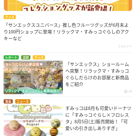
グッズ
「サンエックスユニバース」推し色フルーツグッズが6月末よ
り100円ショップに登場！リラックマ・すみっコぐらしのアク
キーなど
1コメント
レポート
話題
グッズ
「サンエックス」ショールーム
へ突撃！リラックマ・すみっコ
ぐらしだらけのお部屋と新商品
をご紹介
47
食品
ニュース
すみっコは8月も可愛いドーナツ
に「すみっコぐらし×フロレス
タ」8月5日(土)販売開始！「可
愛いの引き出しありすぎ」