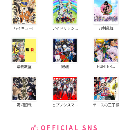
ハイキュー!!
アイドリッシ...
刀剣乱舞
暗殺教室
銀魂
HUNTER...
呪術廻戦
ヒプノシスマ...
テニスの王子様
OFFICIAL SNS