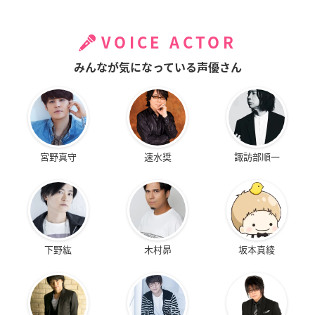
VOICE ACTOR
みんなが気になっている声優さん
宮野真守
速水奨
諏訪部順一
下野紘
木村昴
坂本真綾