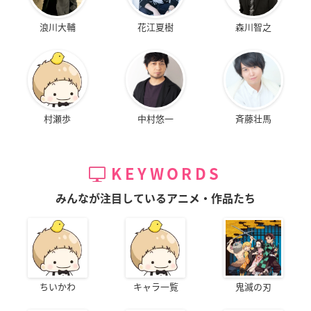
浪川大輔
花江夏樹
森川智之
村瀬歩
中村悠一
斉藤壮馬
KEYWORDS
みんなが注目しているアニメ・作品たち
ちいかわ
キャラ一覧
鬼滅の刃