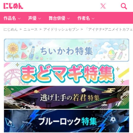
に
じ
め
ん
作品名
声優
舞台俳優
作者名
にじめん
>
ニュース
>
アイドリッシュセブン
> 「アイナナ×アニメイトカフェ」