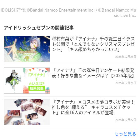
IDOLiSH7™& ©Bandai Namco Entertainment Inc. / ©Bandai Namco Mu
sic Live Inc.
アイドリッシュセブンの関連記事
種村有菜が『アイナナ』千の誕生日イラス
ト公開で「とんでもないクリスマスプレゼ
ント」「キメ顔めちゃかっこいい」
2025年12月25日
『アイナナ』千の誕生日アンケート結果発
表！好きな曲＆イメージは？【2025年版】
2025年12月24日
『アイナナ』×コスメの夢コラボが実現！
推し色を”纏える”「キャラコスメチケッ
ト」に全16人のアイドルが登場
2025年12月22日
もっと見る