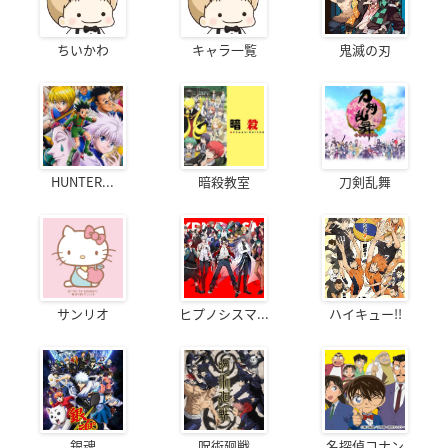
ちいかわ
キャラ一覧
鬼滅の刃
HUNTER...
暗殺教室
刀剣乱舞
サンリオ
ヒプノシスマ...
ハイキュー!!
銀魂
呪術廻戦
名探偵コナン