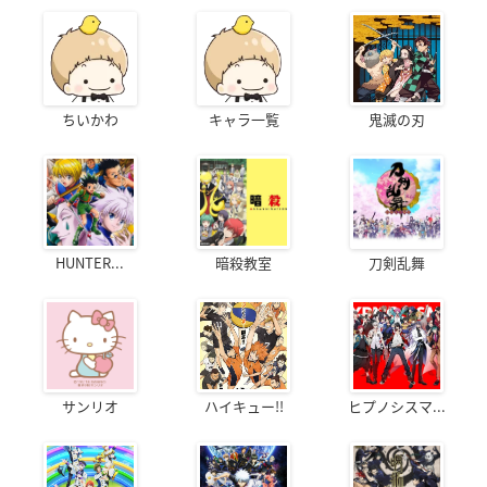
ちいかわ
キャラ一覧
鬼滅の刃
HUNTER...
暗殺教室
刀剣乱舞
サンリオ
ハイキュー!!
ヒプノシスマ...