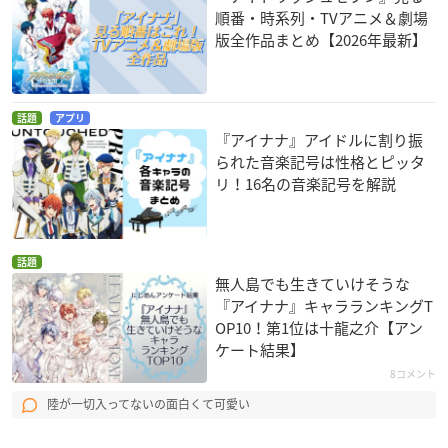
順番・時系列・TVアニメ＆劇場
版全作品まとめ【2026年最新】
話題
アプリ
『アイナナ』アイドルに割り振
られた音楽記号は性格とピッタ
リ！16名の音楽記号を解説
話題
無人島でも生きていけそうな
『アイナナ』キャラランキングT
OP10！第1位は十龍之介【アン
ケート結果】
8コメント
陸が一切入ってないの面白くて可愛い