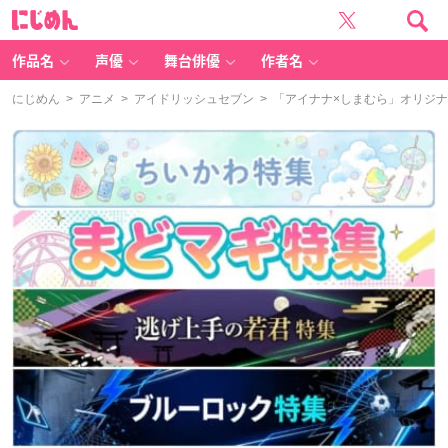
に
じ
め
ん
作品名
声優
舞台俳優
作者名
にじめん
>
アニメ
>
アイドリッシュセブン
> 「アイナナ×しまむら」オリジ