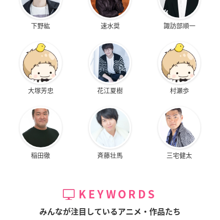
下野紘
速水奨
諏訪部順一
大塚芳忠
花江夏樹
村瀬歩
稲田徹
斉藤壮馬
三宅健太
KEYWORDS
みんなが注目しているアニメ・作品たち