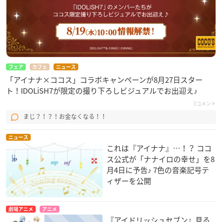
フェア
カフェ
ニュース
「アイナナ×ココス」コラボキャンペーンが8月27日スター
ト！IDOLiSH7が限定の撮り下ろしビジュアルでお出迎え♪
3コメント
まじ？！？！お金なくなる！！
ニュース
これは『アイナナ』…！？ ココ
ス公式が「ナナイロの幸せ」を8
月4日に予告♪ 7色の音楽記号テ
ィザーを公開
劇場アニメ
アニメ
『アイドリッシュセブン』見る