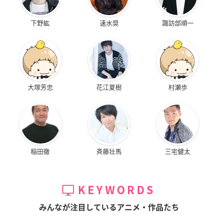
下野紘
速水奨
諏訪部順一
大塚芳忠
花江夏樹
村瀬歩
稲田徹
斉藤壮馬
三宅健太
KEYWORDS
みんなが注目しているアニメ・作品たち