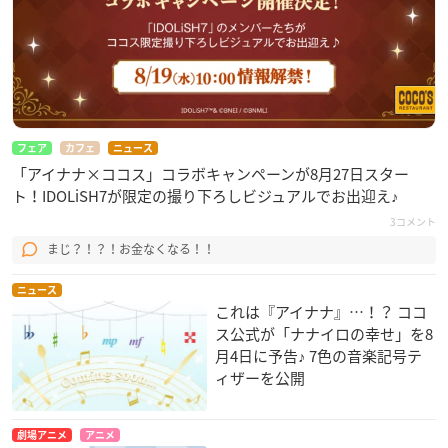
フェア
カフェ
ニュース
「アイナナ×ココス」コラボキャンペーンが8月27日スター
ト！IDOLiSH7が限定の撮り下ろしビジュアルでお出迎え♪
3コメント
まじ？！？！お金なくなる！！
ニュース
これは『アイナナ』…！？ ココ
ス公式が「ナナイロの幸せ」を8
月4日に予告♪ 7色の音楽記号テ
ィザーを公開
劇場アニメ
アニメ