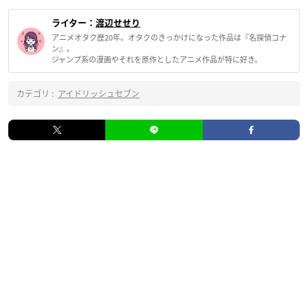
ライター：
渡辺せせり
アニメオタク歴20年。オタクのきっかけになった作品は『名探偵コナ
ン』。
ジャンプ系の漫画やそれを原作としたアニメ作品が特に好き。
カテゴリ :
アイドリッシュセブン