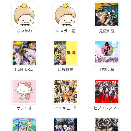
ちいかわ
キャラ一覧
鬼滅の刃
HUNTER...
暗殺教室
刀剣乱舞
サンリオ
ハイキュー!!
ヒプノシスマ...