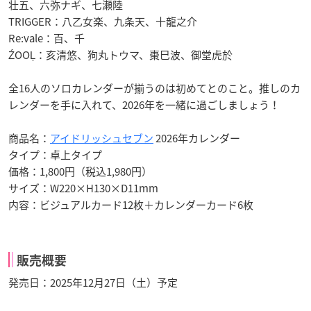
壮五、六弥ナギ、七瀬陸
TRIGGER：八乙女楽、九条天、十龍之介
Re:vale：百、千
ŹOOĻ：亥清悠、狗丸トウマ、棗巳波、御堂虎於
全16人のソロカレンダーが揃うのは初めてとのこと。推しのカ
レンダーを手に入れて、2026年を一緒に過ごしましょう！
商品名：
アイドリッシュセブン
2026年カレンダー
タイプ：卓上タイプ
価格：1,800円（税込1,980円）
サイズ：W220×H130×D11mm
内容：ビジュアルカード12枚＋カレンダーカード6枚
販売概要
発売日：2025年12月27日（土）予定