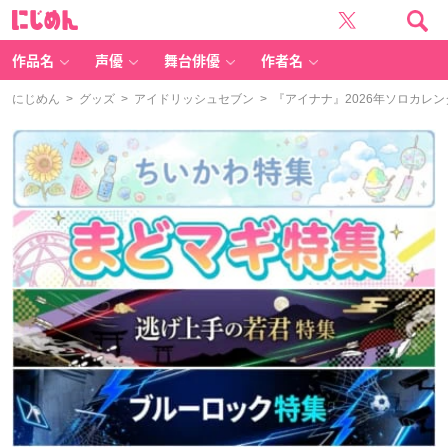
に
じ
め
ん
作品名
声優
舞台俳優
作者名
にじめん
>
グッズ
>
アイドリッシュセブン
> 『アイナナ』2026年ソロカレ