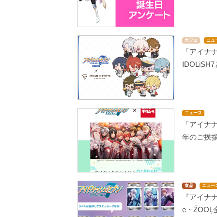
カフェ
ニュ
「アイナナ
IDOLi
ニュース
「アイナ
年のご挨拶
食品
ニュー
『アイナナ
e・ŹOO