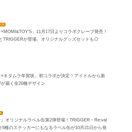
ース
×MOMI&TOY’S」11月17日よりコラボクレープ発売！
SH7とTRIGGERが登場、オリジナルグッズセットも◎
ナ×キタムラ年賀状」初コラボが決定！アイドルから新
が届く全20種デザイン
ス
』オリジナルラベル缶第2弾登場！TRIGGER・Re:val
Ļ全9種のステッカーにもなるラベル缶が10月21日から発