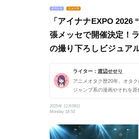
イベント
ニュース
「アイナナEXPO 2026 
張メッセで開催決定！
の撮り下ろしビジュア
ライター：
渡辺せせり
アニメオタク歴20年。オタ
ジャンプ系の漫画やそれを原
2025年 12月08日
Monday 18:50