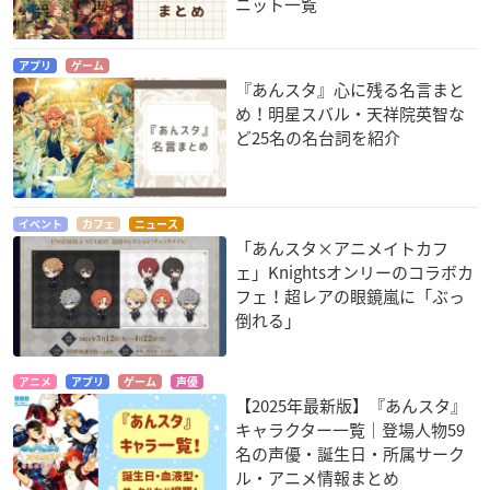
ニット一覧
アプリ
ゲーム
『あんスタ』心に残る名言まと
め！明星スバル・天祥院英智な
ど25名の名台詞を紹介
イベント
カフェ
ニュース
「あんスタ×アニメイトカフ
ェ」Knightsオンリーのコラボカ
フェ！超レアの眼鏡嵐に「ぶっ
倒れる」
アニメ
アプリ
ゲーム
声優
【2025年最新版】『あんスタ』
キャラクター一覧｜登場人物59
名の声優・誕生日・所属サーク
ル・アニメ情報まとめ