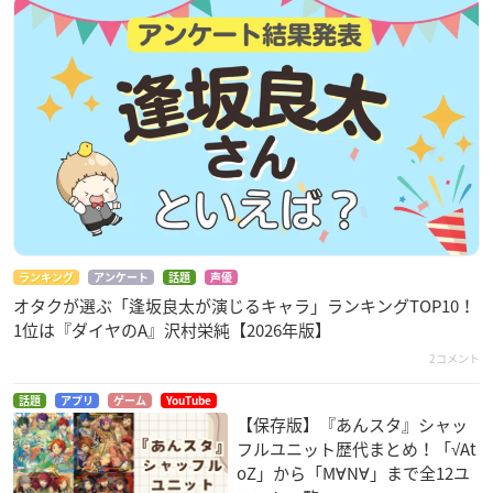
ランキング
アンケート
話題
声優
オタクが選ぶ「逢坂良太が演じるキャラ」ランキングTOP10！
1位は『ダイヤのA』沢村栄純【2026年版】
2コメント
話題
アプリ
ゲーム
YouTube
【保存版】『あんスタ』シャッ
フルユニット歴代まとめ！「√At
oZ」から「M∀N∀」まで全12ユ