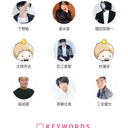
下野紘
速水奨
諏訪部順一
大塚芳忠
花江夏樹
村瀬歩
稲田徹
斉藤壮馬
三宅健太
KEYWORDS