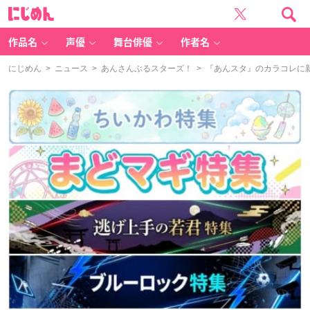
に
じ
め
ん
作品名
声優
舞台俳優
作者名
にじめん
>
ニュース
>
あんさんぶるスターズ！
> 『あんスタ』のカラコレに