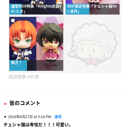
通常BOX特典「Knights衣装V
AGF限定特典「チェシャ猫Ve
er.レオ」
r.凛月」
両方！
443
皆のコメント
2016年6月27日 at 5:16 PM
返信
チェシャ猫は卑怯だ！！！可愛い。