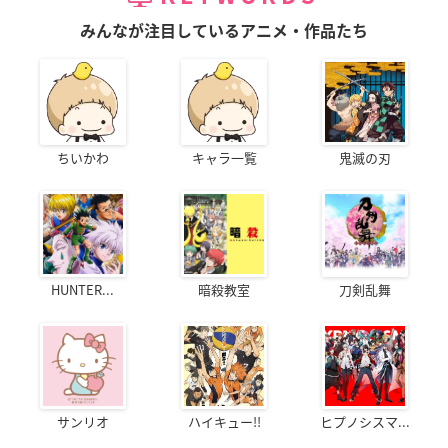
みんなが注目しているアニメ・作品たち
ちいかわ
キャラ一覧
鬼滅の刃
HUNTER...
暗殺教室
刀剣乱舞
サンリオ
ハイキュー!!
ヒプノシスマ...