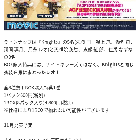
ラインナップは『Knights』の5名(朱桜 司、鳴上 嵐、瀬名 泉、
朔間 凛月、月永 レオ)と天祥院 英智、鬼龍 紅 郎、仁兎 なずな
の3名。
BOX購入特典には、ナイトキラーズではなく、
Knightsと同じ
！
衣装を身にまとったレオ
全8種類＋BOX購入特典1種
1パック600円(税別)
1BOX(8パック入り)4,800円(税別)
※仕様により1BOXで揃わない可能性がございます
発売予定
11月