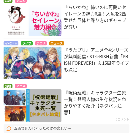
話題
アニメ
『ちいかわ』怖いのに可愛いセ
イレーンの魅力6選！人魚を2匹
乗せた巨体と喋り方のギャップ
が尊い
イベント
ライブ
アニメ
ニュース
『うたプリ』アニメ全4シリーズ
が無料配信♪ ST☆RISH新曲「PR
ISM FOREVER!」＆15周年ライブ
も決定
話題
アニメ
『呪術廻戦』キャラクター生死
一覧！登場人物の生存状況をわ
かりやすく紹介【ネタバレ注
意】
6コメント
五条悟死んじゃったのは😞悲しい⋯