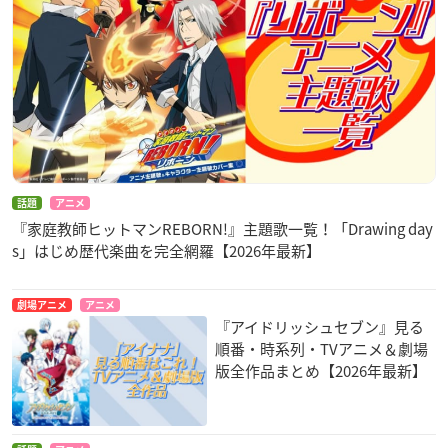
話題
アニメ
『家庭教師ヒットマンREBORN!』主題歌一覧！「Drawing day
s」はじめ歴代楽曲を完全網羅【2026年最新】
劇場アニメ
アニメ
『アイドリッシュセブン』見る
順番・時系列・TVアニメ＆劇場
版全作品まとめ【2026年最新】