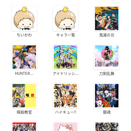
ちいかわ
キャラ一覧
鬼滅の刃
HUNTER...
アイドリッシ...
刀剣乱舞
暗殺教室
ハイキュー!!
銀魂