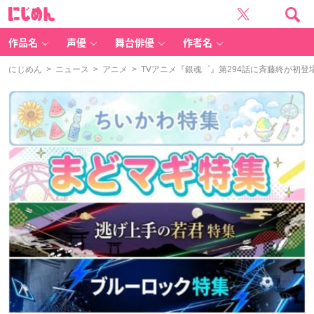
に
じ
め
ん
作品名
声優
舞台俳優
作者名
にじめん
>
ニュース
>
アニメ
> TVアニメ『銀魂゜』第294話に斉藤終が初