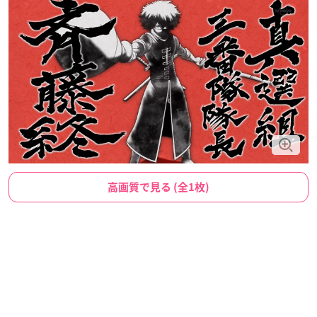
高画質で見る (全1枚)