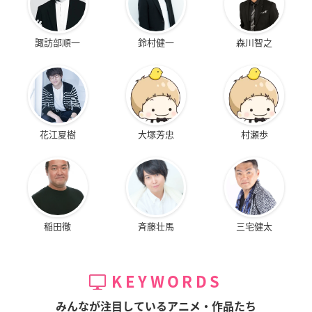
諏訪部順一
鈴村健一
森川智之
花江夏樹
大塚芳忠
村瀬歩
稲田徹
斉藤壮馬
三宅健太
KEYWORDS
みんなが注目しているアニメ・作品たち