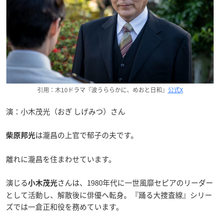
引用：木10ドラマ『波うららかに、めおと日和』
公式X
演：小木茂光（おぎ しげみつ）さん
は瀧昌の上官で郁子の夫です。
柴原邦光
離れに瀧昌を住まわせています。
演じる
さんは、1980年代に一世風靡セピアのリーダー
小木茂光
として活動し、解散後に俳優へ転身。『踊る大捜査線』シリー
ズでは一倉正和役を務めています。