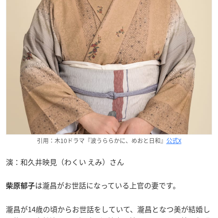
引用：木10ドラマ『波うららかに、めおと日和』
公式X
演：和久井映見（わくい えみ）さん
は瀧昌がお世話になっている上官の妻です。
柴原郁子
瀧昌が14歳の頃からお世話をしていて、瀧昌となつ美が結婚し