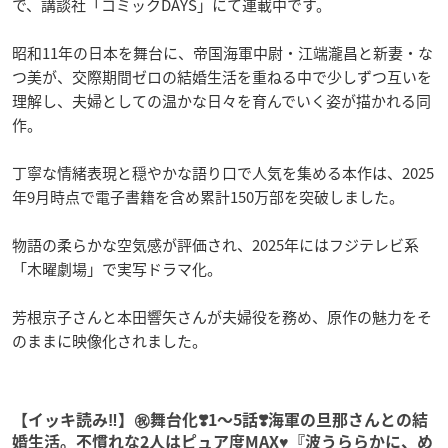
で、講談社「コミックDAYS」にて連載中です。
昭和11年の日本を舞台に、帝国海軍中尉・江端瀧昌と新妻・な
つ美が、交際期間ゼロの結婚生活を重ねる中で少しずつ互いを
理解し、夫婦としての温かな日々を育んでいく姿が描かれる同
作。
丁寧な情緒表現と穏やかな語り口で人気を集める本作は、2025
年9月時点で電子書籍を含め累計150万部を突破しました。
物語の柔らかな空気感が評価され、2025年にはフジテレビ系
「木曜劇場」で実写ドラマ化。
芳根京子さんと本田響矢さんが夫婦役を務め、原作の魅力をそ
のままに映像化されました。
【イッキ読み‼︎】㊗️舞台化❣️1〜5話❣️海軍の旦那さんとの結
婚生活。不慣れな2人はピュア度MAX♥『波うららかに、め