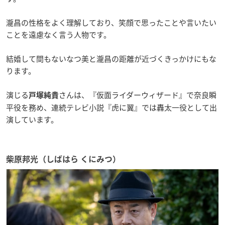
瀧昌の性格をよく理解しており、笑顔で思ったことや言いたい
ことを遠慮なく言う人物です。
結婚して間もないなつ美と瀧昌の距離が近づくきっかけにもな
ります。
演じる
さんは、『仮面ライダーウィザード』で奈良瞬
戸塚純貴
平役を務め、連続テレビ小説『虎に翼』では轟太一役として出
演しています。
柴原邦光（しばはら くにみつ）