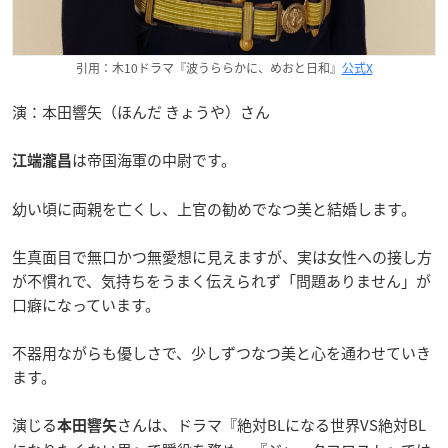
引用：木10ドラマ『波うららかに、めおと日和』
公式X
演：本田響矢（ほんだ きょうや）さん
は帝国海軍の中尉です。
江端瀧昌
幼い頃に両親を亡くし、上官の勧めでなつ美と結婚します。
生真面目で無口かつ無愛想に見えますが、実は女性への接し方
が不慣れで、気持ちをうまく伝えられず「問題ありません」が
口癖になっています。
不器用ながらも優しさで、少しずつなつ美と心を通わせていき
ます。
演じる
さんは、ドラマ『絶対BLになる世界VS絶対BL
本田響矢