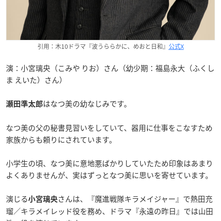
引用：木10ドラマ『波うららかに、めおと日和』
公式X
演：小宮璃央（こみや りお）さん（幼少期：福島永大（ふくし
ま えいた）さん）
はなつ美の幼なじみです。
瀬田準太郎
なつ美の父の秘書見習いをしていて、器用に仕事をこなすため
家族からも頼りにされています。
小学生の頃、なつ美に意地悪ばかりしていたため印象はあまり
よくありませんが、実はずっとなつ美に思いを寄せています。
演じる
さんは、『魔進戦隊キラメイジャー』で熱田充
小宮璃央
瑠／キラメイレッド役を務め、ドラマ『永遠の昨日』では山田