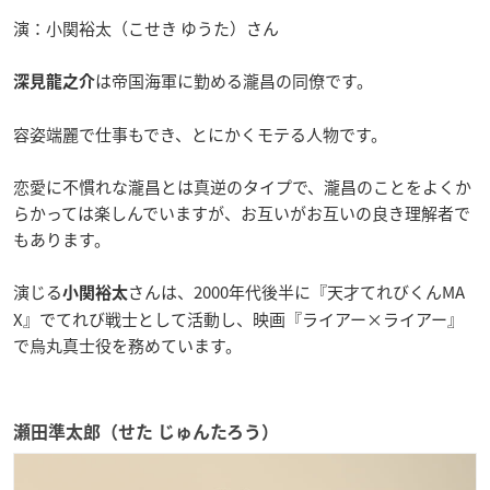
演：小関裕太（こせき ゆうた）さん
は帝国海軍に勤める瀧昌の同僚です。
深見龍之介
容姿端麗で仕事もでき、とにかくモテる人物です。
恋愛に不慣れな瀧昌とは真逆のタイプで、瀧昌のことをよくか
らかっては楽しんでいますが、お互いがお互いの良き理解者で
もあります。
演じる
さんは、2000年代後半に『天才てれびくんMA
小関裕太
X』でてれび戦士として活動し、映画『ライアー×ライアー』
で烏丸真士役を務めています。
瀬田準太郎（せた じゅんたろう）