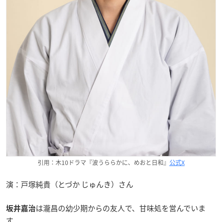
引用：木10ドラマ『波うららかに、めおと日和』
公式X
演：戸塚純貴（とづか じゅんき）さん
は瀧昌の幼少期からの友人で、甘味処を営んでいま
坂井嘉治
す。