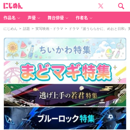
に
じ
め
ん
作品名
声優
舞台俳優
作者名
にじめん
>
話題
>
実写映画・ドラマ
> ドラマ『波うららかに、めおと日和』