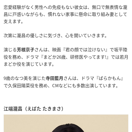
恋愛経験がなく男性への免疫もない彼女は、無口で無表情な瀧
昌に戸惑いながらも、慣れない家事に懸命に取り組み妻として
支えます。
次第に瀧昌の優しさに気づき、心を開いていきます。
演じる
さんは、映画『君の顔では泣けない』で坂平陸
芳根京子
役を務め、ドラマ『まどか26歳、研修医やってます!』では若月
まどか役を演じています。
9歳のなつ美を演じた
さんは、ドラマ『ばらかもん』
寺田藍月
で久保田陽菜役を務め、CMなどにも多数出演しています。
江端瀧昌（えばた たきまさ）