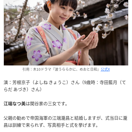
引用：木10ドラマ『波うららかに、めおと日和』
公式X
演：芳根京子（よしね きょうこ）さん（9歳時：寺田藍月（て
らだ あづき）さん）
は関谷家の三女です。
江端なつ美
父親の勧めで帝国海軍の江端瀧昌と結婚しますが、式当日に瀧
昌は訓練で来られず、写真相手と式を挙げます。