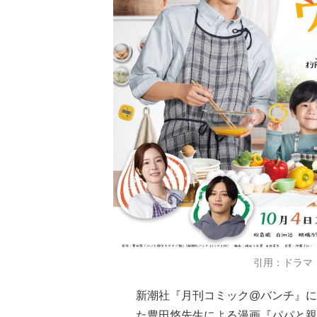
引用：ドラマ
新潮社『月刊コミック@バンチ』にて
た豊田悠先生による漫画『パパと親