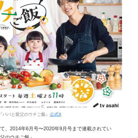
『パパと親父のウチご飯』
公式X
、2014年6月号〜2020年9月号まで連載されてい
父のウチご飯』。