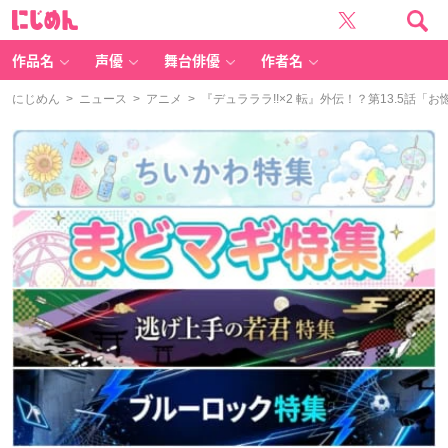
に
じ
め
ん
作品名
声優
舞台俳優
作者名
にじめん
>
ニュース
>
アニメ
> 『デュラララ!!×2 転』外伝！？第13.5話