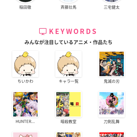
稲田徹
斉藤壮馬
三宅健太
KEYWORDS
みんなが注目しているアニメ・作品たち
ちいかわ
キャラ一覧
鬼滅の刃
HUNTER...
暗殺教室
刀剣乱舞