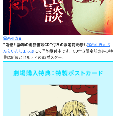
露西亜寿司
も
露西亜寿司お
“臨也と静雄の池袋怪談CD”付きの限定前売券
んらいんしょっぷ
にて予約受付中です。CD付き限定前売券の特
典は新羅とセルティのB2ポスター。