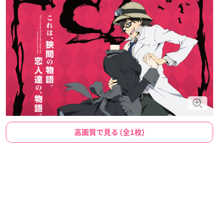
高画質で見る (全1枚)