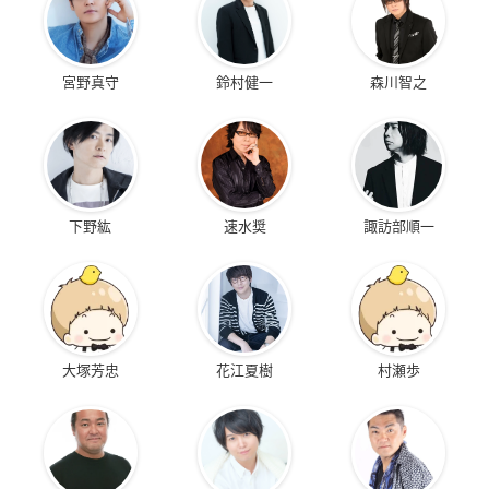
宮野真守
鈴村健一
森川智之
下野紘
速水奨
諏訪部順一
大塚芳忠
花江夏樹
村瀬歩