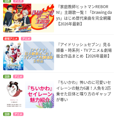
話題
アニメ
『家庭教師ヒットマンREBOR
N!』主題歌一覧！「Drawing da
ys」はじめ歴代楽曲を完全網羅
【2026年最新】
劇場アニメ
アニメ
『アイドリッシュセブン』見る
順番・時系列・TVアニメ＆劇場
版全作品まとめ【2026年最新】
話題
アニメ
『ちいかわ』怖いのに可愛いセ
イレーンの魅力6選！人魚を2匹
乗せた巨体と喋り方のギャップ
が尊い
話題
アニメ