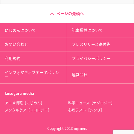
ページの先頭へ
にじめんについて
記事掲載について
お問い合わせ
プレスリリース送付先
利用規約
プライバシーポリシー
インフォマティブデータポリシ
運営会社
ー
kusuguru
media
アニメ情報［にじめん］
科学ニュース［ナゾロジー］
メンタルケア［ココロジー］
心理テスト［シンリ］
Copyright 2013 nijimen.