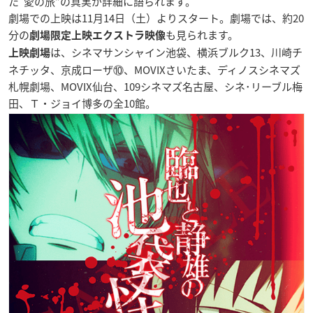
た”愛の旅”の真実が詳細に語られます。
劇場での上映は11月14日（土）よりスタート。劇場では、約20
分の
も見られます。
劇場限定上映エクストラ映像
は、シネマサンシャイン池袋、横浜ブルク13、川崎チ
上映劇場
ネチッタ、京成ローザ⑩、MOVIXさいたま、ディノスシネマズ
札幌劇場、MOVIX仙台、109シネマズ名古屋、シネ･リーブル梅
田、Ｔ・ジョイ博多の全10館。