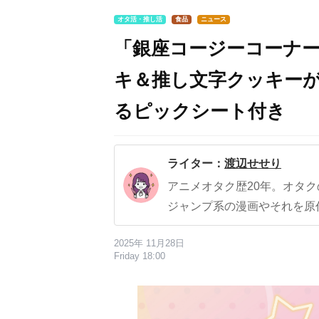
オタ活・推し活
食品
ニュース
「銀座コージーコーナー
キ＆推し文字クッキー
るピックシート付き
ライター：
渡辺せせり
アニメオタク歴20年。オタ
ジャンプ系の漫画やそれを原
2025年 11月28日
Friday 18:00