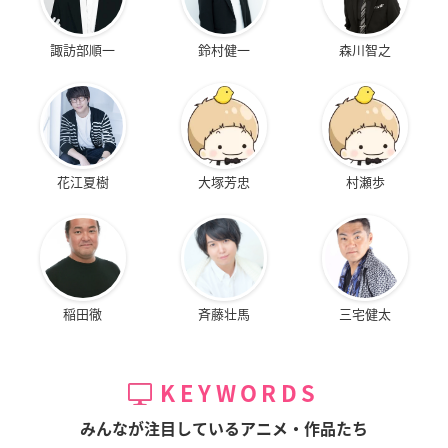
諏訪部順一
鈴村健一
森川智之
花江夏樹
大塚芳忠
村瀬歩
稲田徹
斉藤壮馬
三宅健太
KEYWORDS
みんなが注目しているアニメ・作品たち