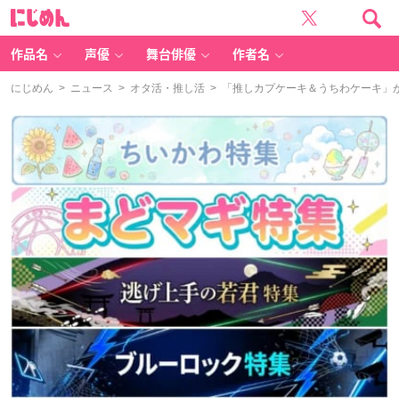
に
じ
め
ん
作品名
声優
舞台俳優
作者名
にじめん
>
ニュース
>
オタ活・推し活
> 「推しカプケーキ＆うちわケーキ」