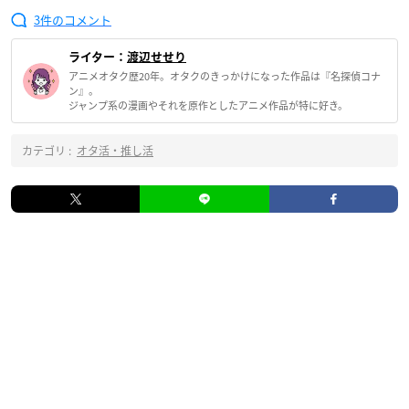
3
ライター：
渡辺せせり
アニメオタク歴20年。オタクのきっかけになった作品は『名探偵コナ
ン』。
ジャンプ系の漫画やそれを原作としたアニメ作品が特に好き。
カテゴリ :
オタ活・推し活