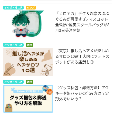
オタ活・推し活
グッズ
『ヒロアカ』デク＆爆豪のぷぷ
ぐるみが可愛すぎ♪ マスコット
全9種や雄英スクールバッグが8
月3日受注開始
オタ活・推し活
話題
【東京】推し活ヘアメが楽しめ
るサロン10選！店内にフォトス
ポットがある店舗も◎
オタ活・推し活
話題
【グッズ梱包・郵送方法】アク
キーや缶バッジの包み方は？定
形外でいいの？