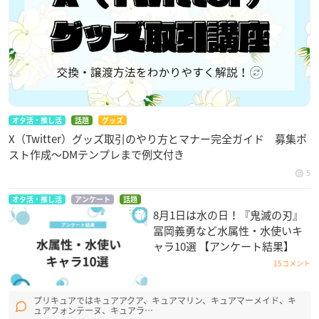
オタ活・推し活
話題
グッズ
X（Twitter）グッズ取引のやり方とマナー完全ガイド 募集ポ
スト作成〜DMテンプレまで例文付き
5
オタ活・推し活
アンケート
話題
8月1日は水の日！『鬼滅の刃』
冨岡義勇など水属性・水使いキ
ャラ10選 【アンケート結果】
15コメント
プリキュアではキュアアクア、キュアマリン、キュアマーメイド、キ
ュアフォンテーヌ、キュアラ…