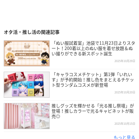
オタ活・推し活の関連記事
「ぬい服試着室」池袋で11月23日よりスタ
ート！200着以上のぬい服を着せ放題＆ぬ
い撮りができる新スポット誕生
2025年10月29日
「キャラコスメチケット」第1弾「いれい
す」が予約開始！推し色をまとえるチケッ
ト型ランダムコスメが新登場
2025年10月20日
推しグッズを輝かせる「光る推し祭壇」が
登場！推しカラーで光るキャビネットが販
売◎
2025年10月15日
もっと見る