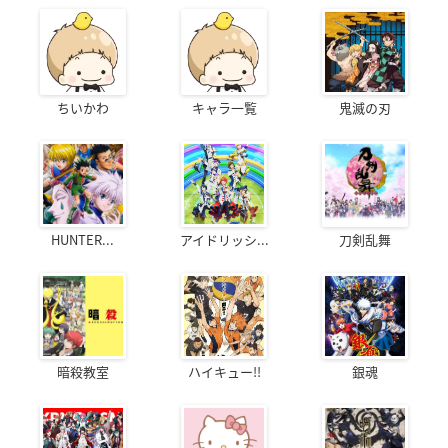
ちいかわ
キャラ一覧
鬼滅の刃
HUNTER...
アイドリッシ...
刀剣乱舞
暗殺教室
ハイキュー!!
銀魂