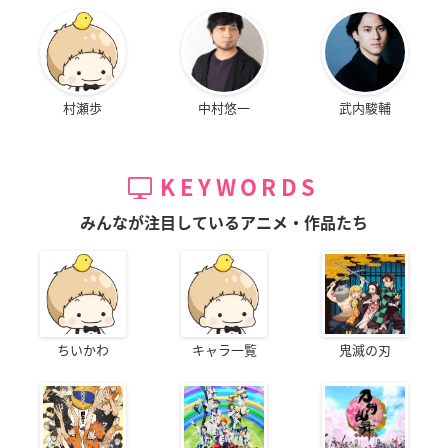
村瀬歩
中村悠一
武内駿輔
KEYWORDS
みんなが注目しているアニメ・作品たち
ちいかわ
キャラ一覧
鬼滅の刃