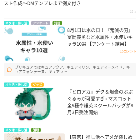
スト作成〜DMテンプレまで例文付き
5
オタ活・推し活
アンケート
話題
8月1日は水の日！『鬼滅の刃』
冨岡義勇など水属性・水使いキ
ャラ10選 【アンケート結果】
15コメント
プリキュアではキュアアクア、キュアマリン、キュアマーメイド、キ
ュアフォンテーヌ、キュアラ…
オタ活・推し活
グッズ
『ヒロアカ』デク＆爆豪のぷぷ
ぐるみが可愛すぎ♪ マスコット
全9種や雄英スクールバッグが8
月3日受注開始
オタ活・推し活
話題
【東京】推し活ヘアメが楽しめ