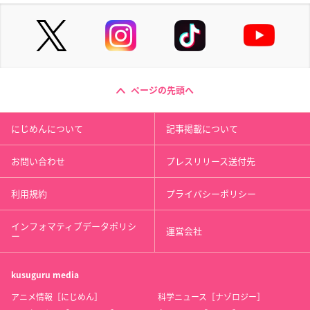
ページの先頭へ
にじめんについて
記事掲載について
お問い合わせ
プレスリリース送付先
利用規約
プライバシーポリシー
インフォマティブデータポリシ
運営会社
ー
kusuguru
media
アニメ情報［にじめん］
科学ニュース［ナゾロジー］