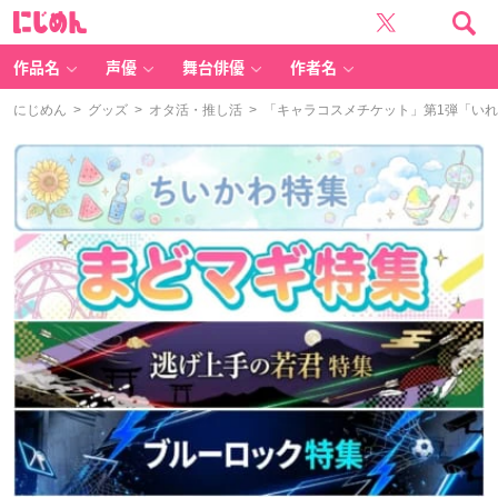
に
じ
め
ん
作品名
声優
舞台俳優
作者名
にじめん
>
グッズ
>
オタ活・推し活
> 「キャラコスメチケット」第1弾「い