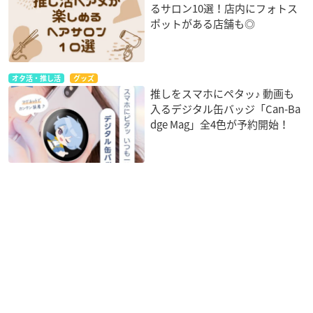
るサロン10選！店内にフォトス
ポットがある店舗も◎
オタ活・推し活
グッズ
推しをスマホにペタッ♪ 動画も
入るデジタル缶バッジ「Can-Ba
dge Mag」全4色が予約開始！