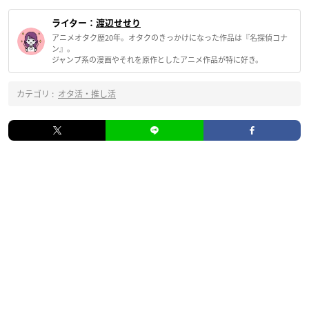
ライター：
渡辺せせり
アニメオタク歴20年。オタクのきっかけになった作品は『名探偵コナ
ン』。
ジャンプ系の漫画やそれを原作としたアニメ作品が特に好き。
カテゴリ :
オタ活・推し活