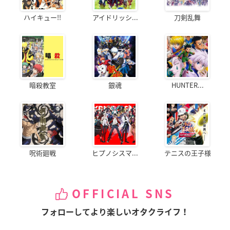
ハイキュー!!
アイドリッシ...
刀剣乱舞
暗殺教室
銀魂
HUNTER...
呪術廻戦
ヒプノシスマ...
テニスの王子様
OFFICIAL SNS
フォローしてより楽しいオタクライフ！