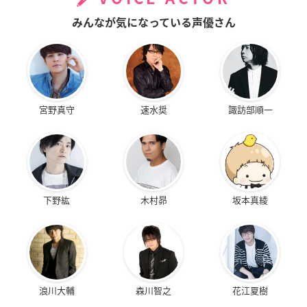
みんなが気になっている声優さん
宮野真守
速水奨
諏訪部順一
下野紘
木村昴
坂本真綾
浪川大輔
森川智之
花江夏樹