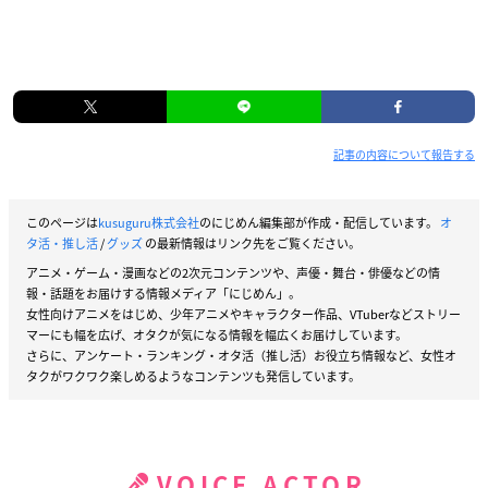
記事の内容について報告する
このページは
kusuguru株式会社
のにじめん編集部が作成・配信しています。
オ
タ活・推し活
/
グッズ
の最新情報はリンク先をご覧ください。
アニメ・ゲーム・漫画などの2次元コンテンツや、声優・舞台・俳優などの情
報・話題をお届けする情報メディア「にじめん」。
女性向けアニメをはじめ、少年アニメやキャラクター作品、VTuberなどストリー
マーにも幅を広げ、オタクが気になる情報を幅広くお届けしています。
さらに、アンケート・ランキング・オタ活（推し活）お役立ち情報など、女性オ
タクがワクワク楽しめるようなコンテンツも発信しています。
VOICE ACTOR