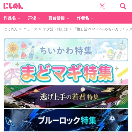
に
じ
め
ん
作品名
声優
舞台俳優
作者名
にじめん
>
ニュース
>
オタ活・推し活
> 「推し活POP UP～めちゃカワ！