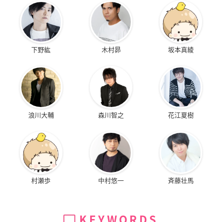
下野紘
木村昴
坂本真綾
浪川大輔
森川智之
花江夏樹
村瀬歩
中村悠一
斉藤壮馬
KEYWORDS