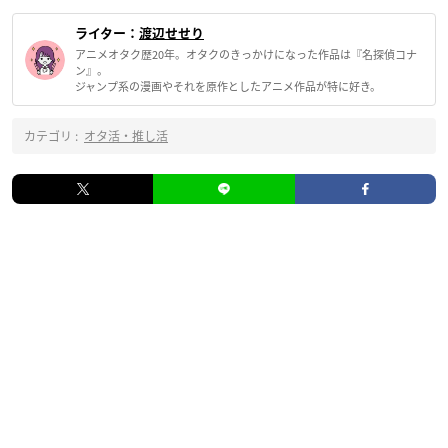
ライター：
渡辺せせり
アニメオタク歴20年。オタクのきっかけになった作品は『名探偵コナ
ン』。
ジャンプ系の漫画やそれを原作としたアニメ作品が特に好き。
カテゴリ :
オタ活・推し活