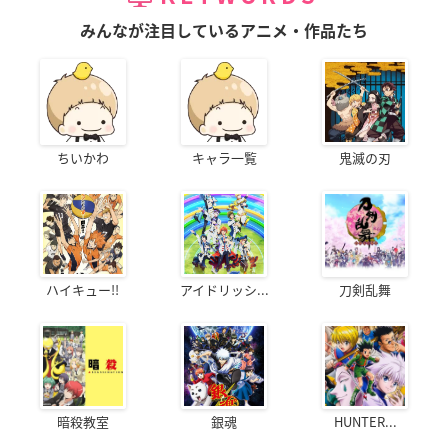
みんなが注目しているアニメ・作品たち
ちいかわ
キャラ一覧
鬼滅の刃
ハイキュー!!
アイドリッシ...
刀剣乱舞
暗殺教室
銀魂
HUNTER...