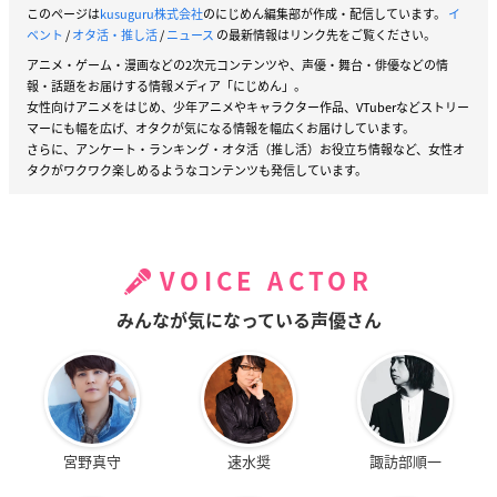
このページは
kusuguru株式会社
のにじめん編集部が作成・配信しています。
イ
ベント
/
オタ活・推し活
/
ニュース
の最新情報はリンク先をご覧ください。
アニメ・ゲーム・漫画などの2次元コンテンツや、声優・舞台・俳優などの情
報・話題をお届けする情報メディア「にじめん」。
女性向けアニメをはじめ、少年アニメやキャラクター作品、VTuberなどストリー
マーにも幅を広げ、オタクが気になる情報を幅広くお届けしています。
さらに、アンケート・ランキング・オタ活（推し活）お役立ち情報など、女性オ
タクがワクワク楽しめるようなコンテンツも発信しています。
VOICE ACTOR
みんなが気になっている声優さん
宮野真守
速水奨
諏訪部順一