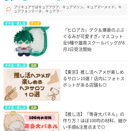
プリキュアではキュアアクア、キュアマリン、キュアマーメイド、キ
ュアフォンテーヌ、キュアラ…
オタ活・推し活
グッズ
『ヒロアカ』デク＆爆豪のぷぷ
ぐるみが可愛すぎ♪ マスコット
全9種や雄英スクールバッグが8
月3日受注開始
オタ活・推し活
話題
【東京】推し活ヘアメが楽しめ
るサロン10選！店内にフォトス
ポットがある店舗も◎
オタ活・推し活
話題
【推し活】「等身大パネル」の
作り方！ほぼ100均の材料、細か
い手順&注意点まで◎