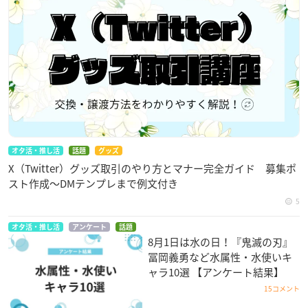
オタ活・推し活
話題
グッズ
X（Twitter）グッズ取引のやり方とマナー完全ガイド 募集ポ
スト作成〜DMテンプレまで例文付き
5
オタ活・推し活
アンケート
話題
8月1日は水の日！『鬼滅の刃』
冨岡義勇など水属性・水使いキ
ャラ10選 【アンケート結果】
15コメント