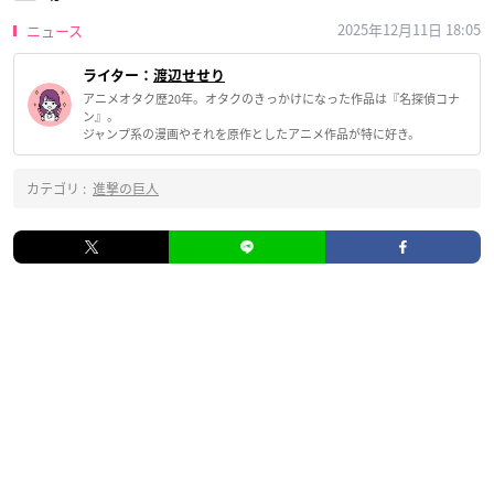
2025年12月11日 18:05
ニュース
ライター：
渡辺せせり
アニメオタク歴20年。オタクのきっかけになった作品は『名探偵コナ
ン』。
ジャンプ系の漫画やそれを原作としたアニメ作品が特に好き。
カテゴリ :
進撃の巨人