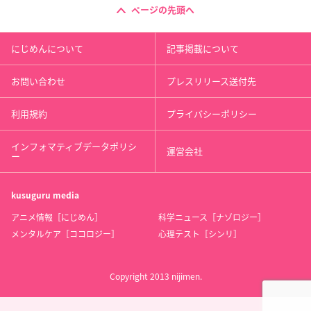
ページの先頭へ
にじめんについて
記事掲載について
お問い合わせ
プレスリリース送付先
利用規約
プライバシーポリシー
インフォマティブデータポリシ
運営会社
ー
kusuguru
media
アニメ情報［にじめん］
科学ニュース［ナゾロジー］
メンタルケア［ココロジー］
心理テスト［シンリ］
Copyright 2013 nijimen.