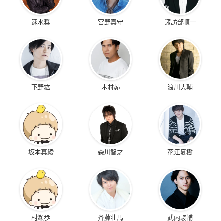
速水奨
宮野真守
諏訪部順一
下野紘
木村昴
浪川大輔
坂本真綾
森川智之
花江夏樹
村瀬歩
斉藤壮馬
武内駿輔