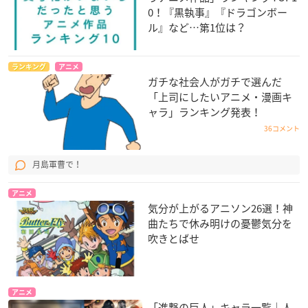
0！『黒執事』『ドラゴンボー
ル』など…第1位は？
ランキング
アニメ
ガチな社会人がガチで選んだ
「上司にしたいアニメ・漫画キ
ャラ」ランキング発表！
36コメント
月島軍曹で！
アニメ
気分が上がるアニソン26選！神
曲たちで休み明けの憂鬱気分を
吹きとばせ
アニメ
「進撃の巨人」キャラ一覧｜人