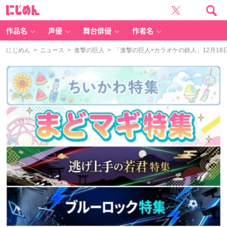
に
じ
め
ん
作品名
声優
舞台俳優
作者名
にじめん
>
ニュース
>
進撃の巨人
> 「進撃の巨人×カラオケの鉄人」12月1