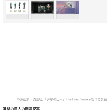
©諫山創・講談社/「進撃の巨人」The Final Season製作委員会
進撃の巨人の関連記事