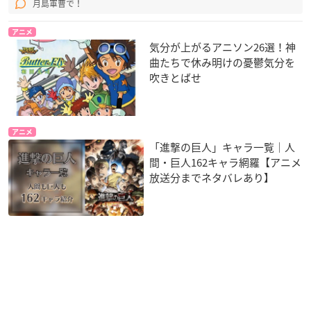
月島軍曹で！
アニメ
気分が上がるアニソン26選！神
曲たちで休み明けの憂鬱気分を
吹きとばせ
アニメ
「進撃の巨人」キャラ一覧｜人
間・巨人162キャラ網羅【アニメ
放送分までネタバレあり】