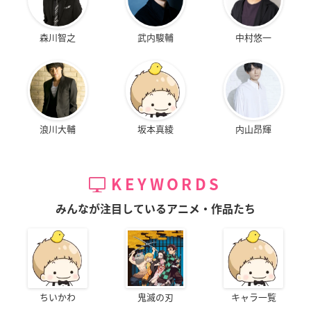
森川智之
武内駿輔
中村悠一
浪川大輔
坂本真綾
内山昂輝
KEYWORDS
みんなが注目しているアニメ・作品たち
ちいかわ
鬼滅の刃
キャラ一覧