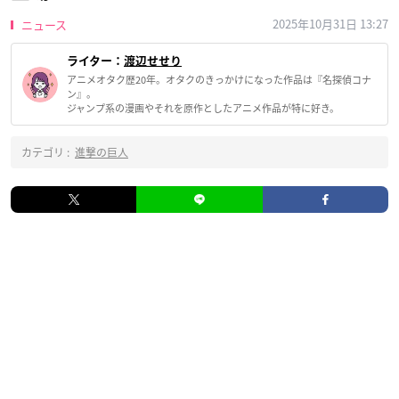
2025年10月31日 13:27
ニュース
ライター：
渡辺せせり
アニメオタク歴20年。オタクのきっかけになった作品は『名探偵コナ
ン』。
ジャンプ系の漫画やそれを原作としたアニメ作品が特に好き。
カテゴリ :
進撃の巨人