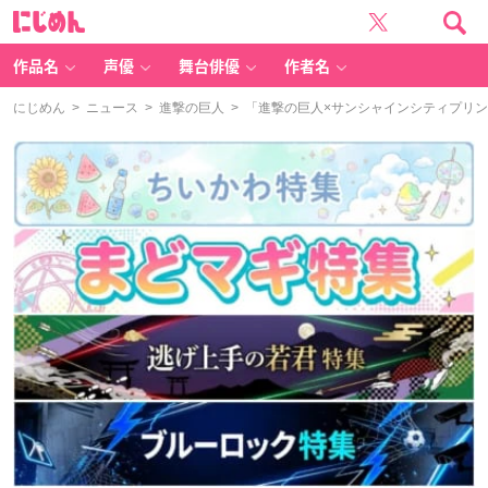
に
じ
め
ん
作品名
声優
舞台俳優
作者名
にじめん
>
ニュース
>
進撃の巨人
> 「進撃の巨人×サンシャインシティプリ