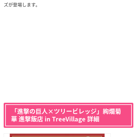
ズが登場します。
「進撃の巨人×ツリービレッジ」絢爛菊
華 進撃飯店 in TreeVillage 詳細