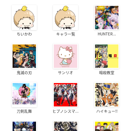
ちいかわ
キャラ一覧
HUNTER...
鬼滅の刃
サンリオ
暗殺教室
刀剣乱舞
ヒプノシスマ...
ハイキュー!!