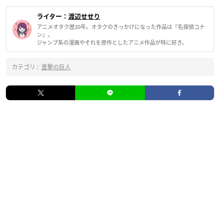
ライター：
渡辺せせり
アニメオタク歴20年。オタクのきっかけになった作品は『名探偵コナ
ン』。
ジャンプ系の漫画やそれを原作としたアニメ作品が特に好き。
カテゴリ :
進撃の巨人