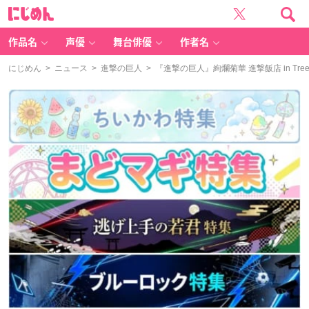
に
じ
め
ん
作品名
声優
舞台俳優
作者名
にじめん
>
ニュース
>
進撃の巨人
> 『進撃の巨人』絢爛菊華 進撃飯店 in T