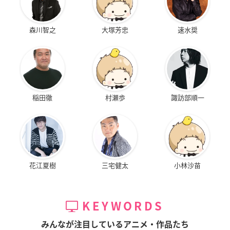
森川智之
大塚芳忠
速水奨
稲田徹
村瀬歩
諏訪部順一
花江夏樹
三宅健太
小林沙苗
KEYWORDS
みんなが注目しているアニメ・作品たち