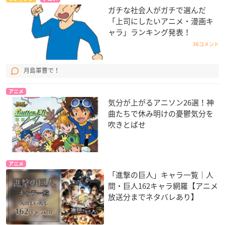
ガチな社会人がガチで選んだ
「上司にしたいアニメ・漫画キ
ャラ」ランキング発表！
36コメント
月島軍曹で！
アニメ
気分が上がるアニソン26選！神
曲たちで休み明けの憂鬱気分を
吹きとばせ
アニメ
「進撃の巨人」キャラ一覧｜人
間・巨人162キャラ網羅【アニメ
放送分までネタバレあり】