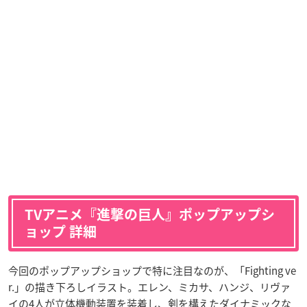
TVアニメ『進撃の巨人』ポップアップシ
ョップ 詳細
今回のポップアップショップで特に注目なのが、「Fighting ve
r.」の描き下ろしイラスト。エレン、ミカサ、ハンジ、リヴァ
イの4人が立体機動装置を装着し、剣を構えたダイナミックな