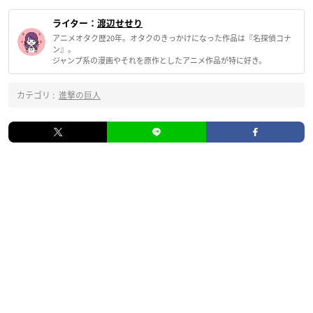
ライター：
渡辺せせり
アニメオタク歴20年。オタクのきっかけになった作品は『名探偵コナ
ン』。
ジャンプ系の漫画やそれを原作としたアニメ作品が特に好き。
カテゴリ :
進撃の巨人