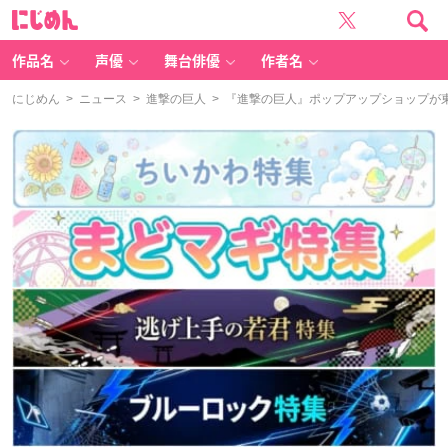
に
じ
め
ん
作品名
声優
舞台俳優
作者名
にじめん
>
ニュース
>
進撃の巨人
> 『進撃の巨人』ポップアップショップが東京・大阪