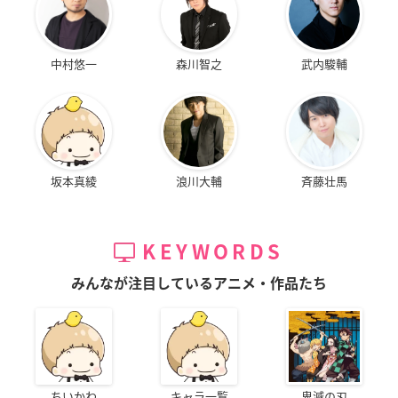
中村悠一
森川智之
武内駿輔
坂本真綾
浪川大輔
斉藤壮馬
KEYWORDS
みんなが注目しているアニメ・作品たち
ちいかわ
キャラ一覧
鬼滅の刃