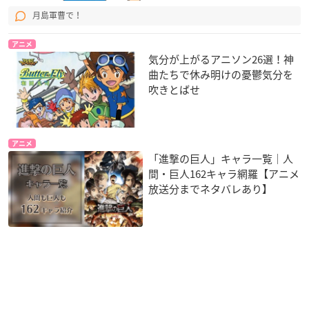
月島軍曹で！
アニメ
気分が上がるアニソン26選！神
曲たちで休み明けの憂鬱気分を
吹きとばせ
アニメ
「進撃の巨人」キャラ一覧｜人
間・巨人162キャラ網羅【アニメ
放送分までネタバレあり】