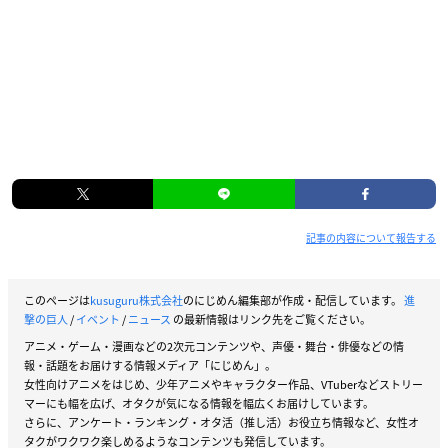
記事の内容について報告する
このページは
kusuguru株式会社
のにじめん編集部が作成・配信しています。
進
撃の巨人
/
イベント
/
ニュース
の最新情報はリンク先をご覧ください。
アニメ・ゲーム・漫画などの2次元コンテンツや、声優・舞台・俳優などの情
報・話題をお届けする情報メディア「にじめん」。
女性向けアニメをはじめ、少年アニメやキャラクター作品、VTuberなどストリー
マーにも幅を広げ、オタクが気になる情報を幅広くお届けしています。
さらに、アンケート・ランキング・オタ活（推し活）お役立ち情報など、女性オ
タクがワクワク楽しめるようなコンテンツも発信しています。