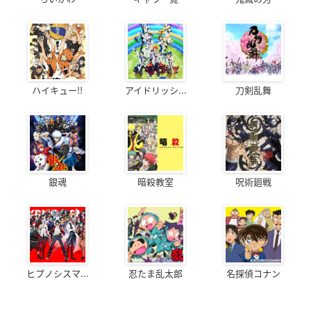
ハイキュー!!
アイドリッシ...
刀剣乱舞
銀魂
暗殺教室
呪術廻戦
ヒプノシスマ...
忍たま乱太郎
名探偵コナン